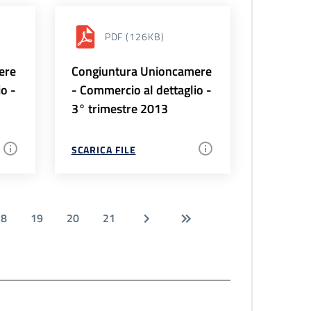
PDF
(126KB)
ere
Congiuntura Unioncamere
io -
- Commercio al dettaglio -
3° trimestre 2013
SCARICA FILE
18
19
20
21