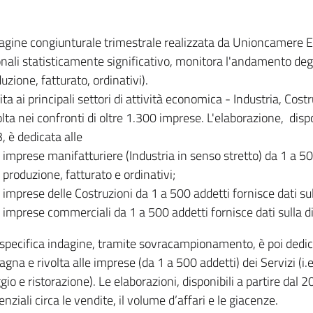
dagine congiunturale trimestrale realizzata da Unioncamere
onali statisticamente significativo, monitora l'andamento degl
uzione, fatturato, ordinativi).
ita ai principali settori di attività economica - Industria, Cos
lta nei confronti di oltre 1.300 imprese. L'elaborazione, disp
, è dedicata alle
imprese manifatturiere (Industria in senso stretto) da 1 a 50
produzione, fatturato e ordinativi;
imprese delle Costruzioni da 1 a 500 addetti fornisce dati s
imprese commerciali da 1 a 500 addetti fornisce dati sulla d
specifica indagine, tramite sovracampionamento, è poi dedicata
na e rivolta alle imprese (da 1 a 500 addetti) dei Servizi (i.
gio e ristorazione). Le elaborazioni, disponibili a partire dal 
nziali circa le vendite, il volume d’affari e le giacenze.