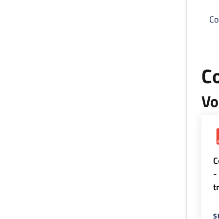
Co
C
Vo
C
-
t
S