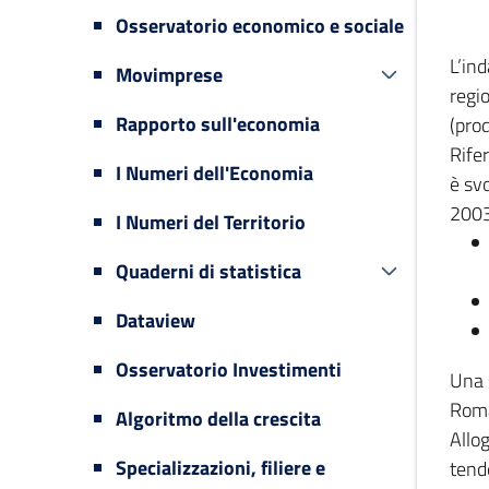
Osservatorio economico e sociale
L’in
Movimprese
regi
Rapporto sull'economia
(prod
Rifer
I Numeri dell'Economia
è svo
2003
I Numeri del Territorio
Quaderni di statistica
Dataview
Osservatorio Investimenti
Una 
Romag
Algoritmo della crescita
Allog
Specializzazioni, filiere e
tende