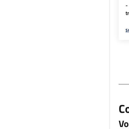
-
t
S
C
Vo