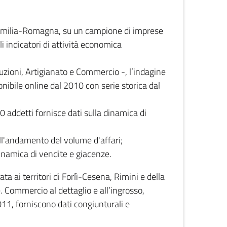
 Emilia-Romagna, su un campione di imprese
i indicatori di attività economica
truzioni, Artigianato e Commercio -, l’indagine
onibile online dal 2010 con serie storica dal
0 addetti fornisce dati sulla dinamica di
ull'andamento del volume d'affari;
inamica di vendite e giacenze.
 ai territori di Forlì-Cesena, Rimini e della
e. Commercio al dettaglio e all’ingrosso,
2011, forniscono dati congiunturali e