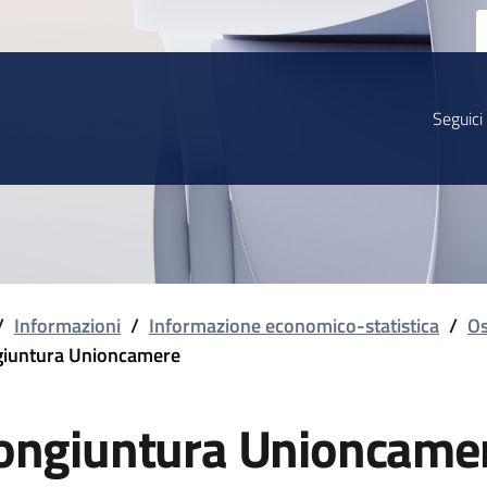
Seguici
/
Informazioni
/
Informazione economico-statistica
/
Os
iuntura Unioncamere
ongiuntura Unioncame