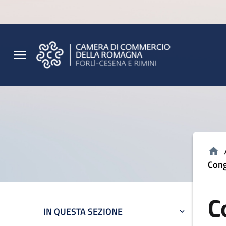
Vai al contenuto principale
Vai al footer
Cong
C
IN QUESTA SEZIONE