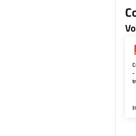
Co
Vo
C
-
t
S