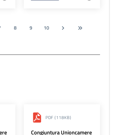
7
8
9
10
PDF
(118KB)
ere
Congiuntura Unioncamere