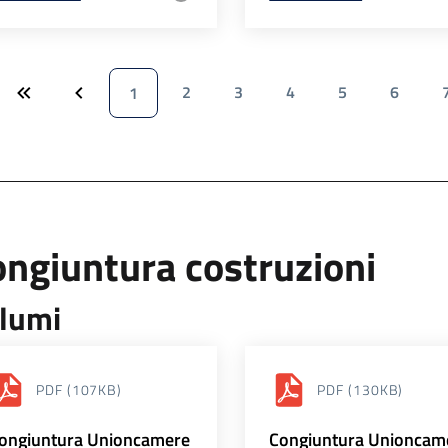
2
3
4
5
6
1
ngiuntura costruzioni
lumi
PDF
(107KB)
PDF
(130KB)
ongiuntura Unioncamere
Congiuntura Unioncam