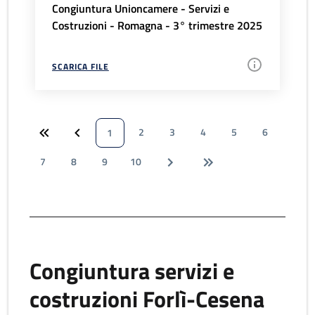
Congiuntura Unioncamere - Servizi e
Costruzioni - Romagna - 3° trimestre 2025
SCARICA FILE
2
3
4
5
6
1
7
8
9
10
Congiuntura servizi e
costruzioni Forlì-Cesena