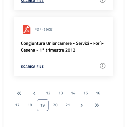
SCARICA FILE
PDF
(89KB)
Congiuntura Unioncamere - Servizi - Forlì-
Cesena - 1° trimestre 2012
SCARICA FILE
12
13
14
15
16
17
18
20
21
19