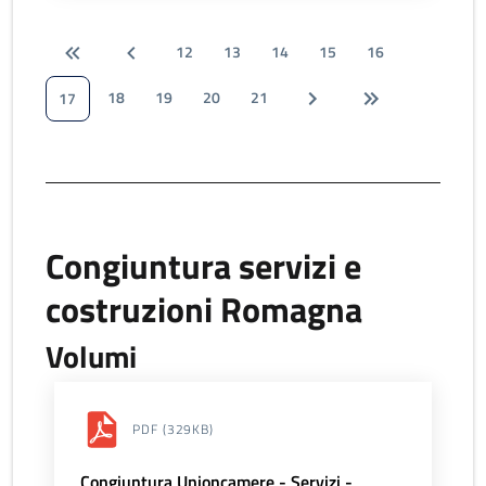
12
13
14
15
16
18
19
20
21
17
Congiuntura servizi e
costruzioni Romagna
Volumi
PDF
(329KB)
Congiuntura Unioncamere - Servizi -