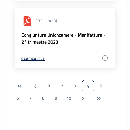
PDF
(170KB)
Congiuntura Unioncamere - Manifattura -
2° trimestre 2023
SCARICA FILE
1
2
3
5
4
6
7
8
9
10