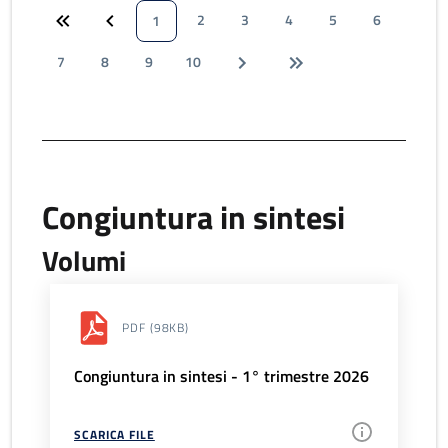
2
3
4
5
6
1
7
8
9
10
Congiuntura in sintesi
Volumi
PDF
(98KB)
Congiuntura in sintesi - 1° trimestre 2026
SCARICA FILE