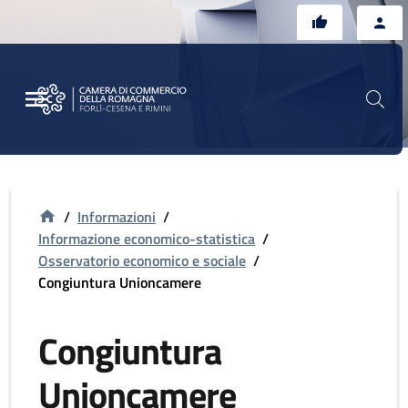
Vai al contenuto principale
Vai al footer
/
Informazioni
/
Informazione economico-statistica
/
Osservatorio economico e sociale
/
Congiuntura Unioncamere
Congiuntura
Unioncamere