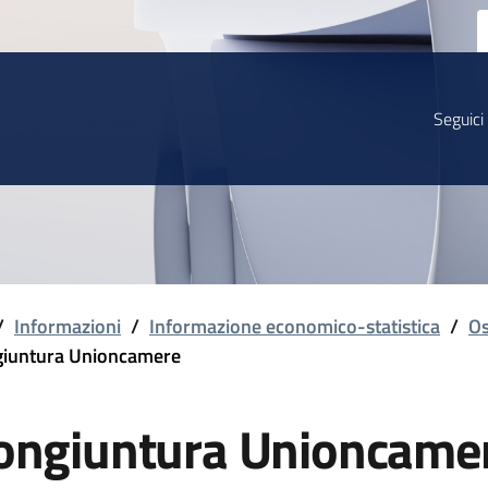
Seguici
/
Informazioni
/
Informazione economico-statistica
/
Os
iuntura Unioncamere
ongiuntura Unioncame