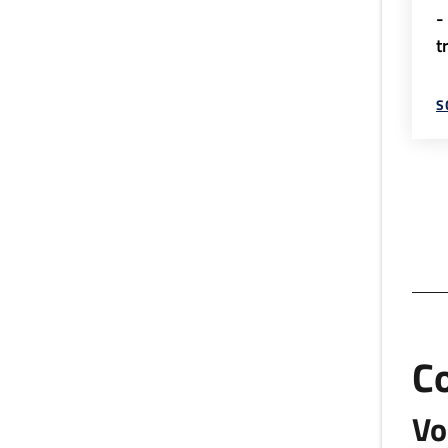
-
t
S
C
Vo