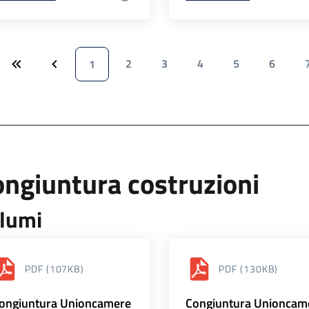
2
3
4
5
6
1
ngiuntura costruzioni
lumi
PDF
(107KB)
PDF
(130KB)
ongiuntura Unioncamere
Congiuntura Unioncam