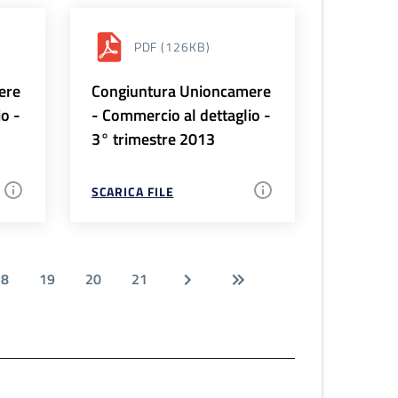
PDF
(126KB)
ere
Congiuntura Unioncamere
io -
- Commercio al dettaglio -
3° trimestre 2013
SCARICA FILE
18
19
20
21