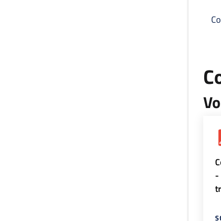
Co
C
Vo
C
-
t
S