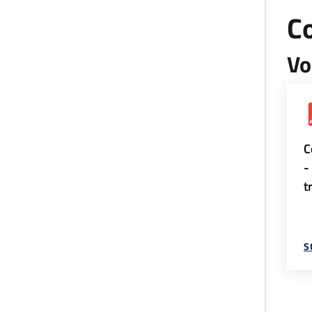
Co
Vo
C
-
t
S