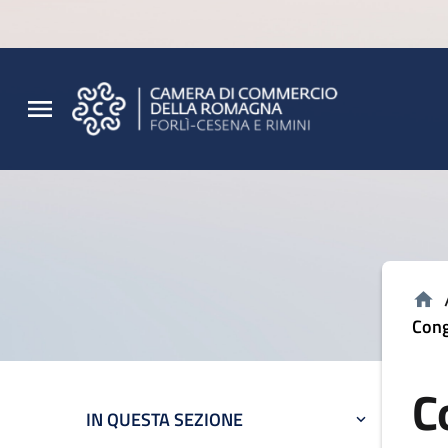
Vai al contenuto principale
Vai al footer
Cong
C
IN QUESTA SEZIONE