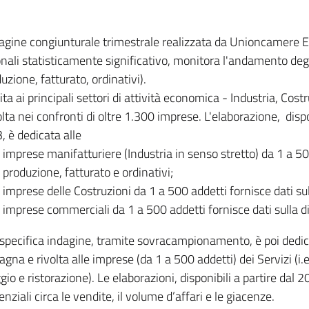
dagine congiunturale trimestrale realizzata da Unioncamere
onali statisticamente significativo, monitora l'andamento degl
uzione, fatturato, ordinativi).
ita ai principali settori di attività economica - Industria, Cos
lta nei confronti di oltre 1.300 imprese. L'elaborazione, disp
, è dedicata alle
imprese manifatturiere (Industria in senso stretto) da 1 a 50
produzione, fatturato e ordinativi;
imprese delle Costruzioni da 1 a 500 addetti fornisce dati s
imprese commerciali da 1 a 500 addetti fornisce dati sulla d
specifica indagine, tramite sovracampionamento, è poi dedicata
na e rivolta alle imprese (da 1 a 500 addetti) dei Servizi (i.
gio e ristorazione). Le elaborazioni, disponibili a partire dal 
nziali circa le vendite, il volume d’affari e le giacenze.