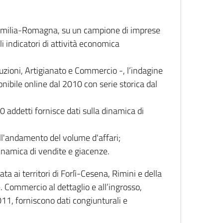
 Emilia-Romagna, su un campione di imprese
i indicatori di attività economica
truzioni, Artigianato e Commercio -, l’indagine
onibile online dal 2010 con serie storica dal
0 addetti fornisce dati sulla dinamica di
ull'andamento del volume d'affari;
inamica di vendite e giacenze.
 ai territori di Forlì-Cesena, Rimini e della
e. Commercio al dettaglio e all’ingrosso,
2011, forniscono dati congiunturali e