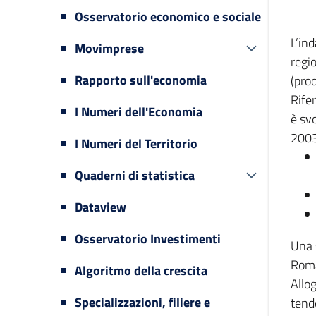
Osservatorio economico e sociale
L’in
Movimprese
regi
Rapporto sull'economia
(prod
Rifer
I Numeri dell'Economia
è svo
2003
I Numeri del Territorio
Quaderni di statistica
Dataview
Osservatorio Investimenti
Una 
Romag
Algoritmo della crescita
Allog
Specializzazioni, filiere e
tende