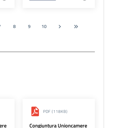
7
8
9
10
PDF
(118KB)
ere
Congiuntura Unioncamere