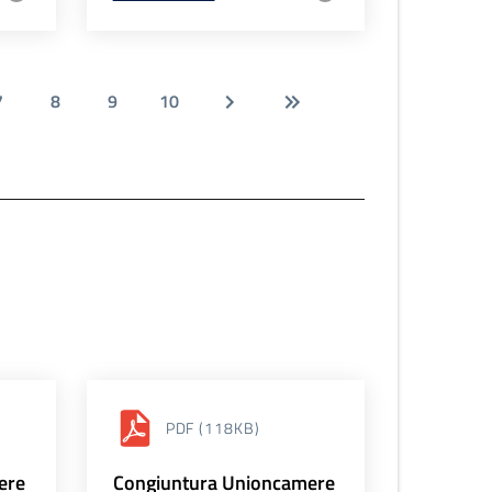
7
8
9
10
PDF
(118KB)
ere
Congiuntura Unioncamere