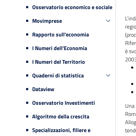
Osservatorio economico e sociale
L’in
Movimprese
regi
Rapporto sull'economia
(prod
Rifer
I Numeri dell'Economia
è svo
2003
I Numeri del Territorio
Quaderni di statistica
Dataview
Osservatorio Investimenti
Una 
Romag
Algoritmo della crescita
Allog
Specializzazioni, filiere e
tende