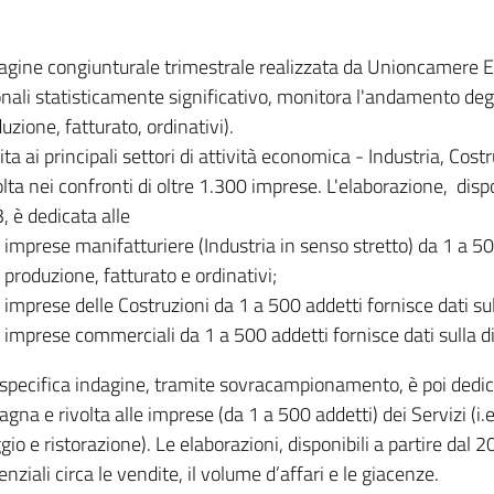
dagine congiunturale trimestrale realizzata da Unioncamere
onali statisticamente significativo, monitora l'andamento degl
uzione, fatturato, ordinativi).
ita ai principali settori di attività economica - Industria, Cos
lta nei confronti di oltre 1.300 imprese. L'elaborazione, disp
, è dedicata alle
imprese manifatturiere (Industria in senso stretto) da 1 a 50
produzione, fatturato e ordinativi;
imprese delle Costruzioni da 1 a 500 addetti fornisce dati s
imprese commerciali da 1 a 500 addetti fornisce dati sulla d
specifica indagine, tramite sovracampionamento, è poi dedicata
na e rivolta alle imprese (da 1 a 500 addetti) dei Servizi (i.
gio e ristorazione). Le elaborazioni, disponibili a partire dal 
nziali circa le vendite, il volume d’affari e le giacenze.