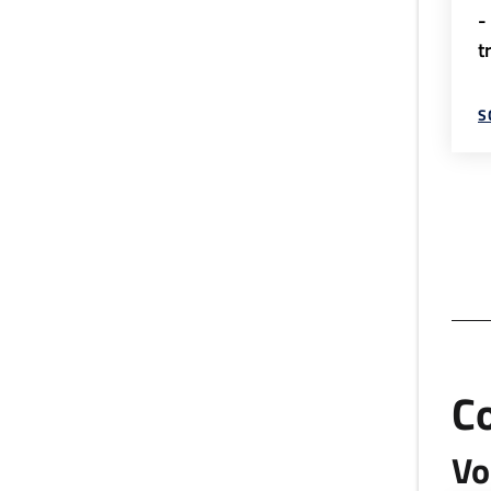
-
t
S
C
Vo