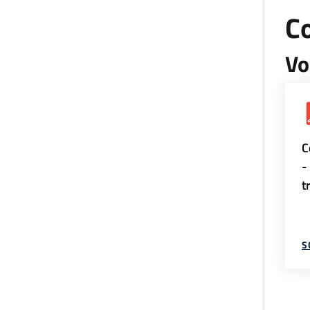
Co
Vo
C
-
t
S