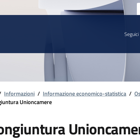
Seguici
/
Informazioni
/
Informazione economico-statistica
/
Os
iuntura Unioncamere
ongiuntura Unioncame