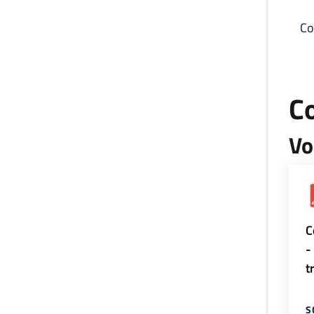
Co
C
Vo
C
-
t
S