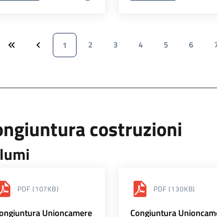
2
3
4
5
6
1
ngiuntura costruzioni
lumi
PDF
(107KB)
PDF
(130KB)
ongiuntura Unioncamere
Congiuntura Unioncam