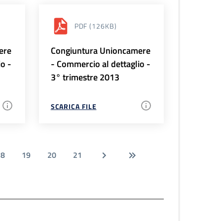
PDF
(126KB)
ere
Congiuntura Unioncamere
io -
- Commercio al dettaglio -
3° trimestre 2013
SCARICA FILE
18
19
20
21