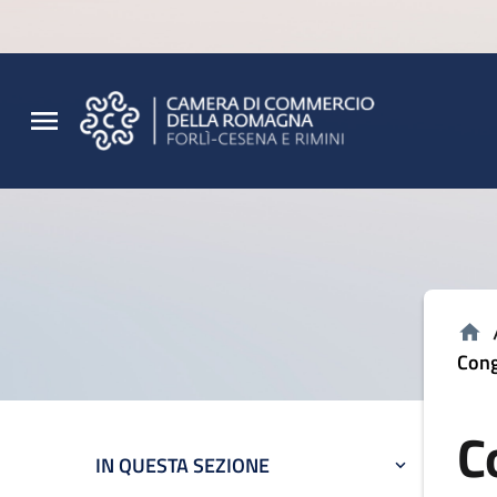
Vai al contenuto principale
Vai al footer
Cong
C
IN QUESTA SEZIONE