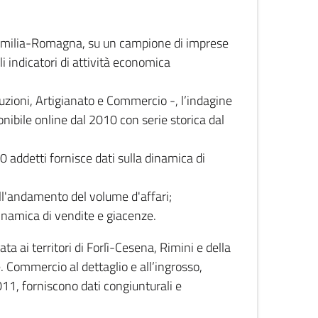
 Emilia-Romagna, su un campione di imprese
i indicatori di attività economica
truzioni, Artigianato e Commercio -, l’indagine
onibile online dal 2010 con serie storica dal
0 addetti fornisce dati sulla dinamica di
ull'andamento del volume d'affari;
inamica di vendite e giacenze.
 ai territori di Forlì-Cesena, Rimini e della
e. Commercio al dettaglio e all’ingrosso,
2011, forniscono dati congiunturali e