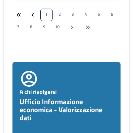
2
3
4
5
6
1
7
8
9
10
A chi rivolgersi
Ufficio Informazione
economica - Valorizzazione
dati