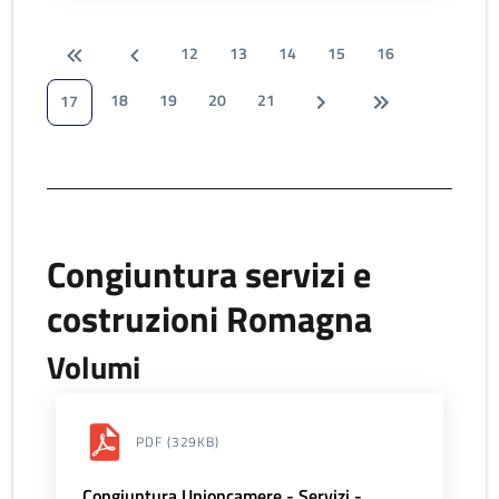
12
13
14
15
16
18
19
20
21
17
Congiuntura servizi e
costruzioni Romagna
Volumi
PDF
(329KB)
Congiuntura Unioncamere - Servizi -