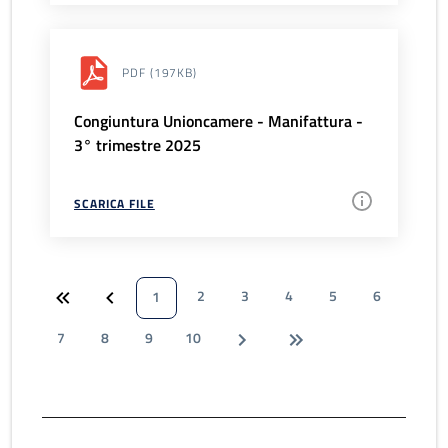
PDF
(197KB)
Congiuntura Unioncamere - Manifattura -
3° trimestre 2025
SCARICA FILE
2
3
4
5
6
1
7
8
9
10