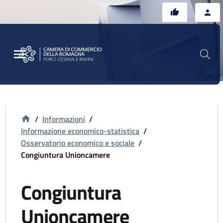
Vai al contenuto principale
Vai al footer
/
Informazioni
/
Informazione economico-statistica
/
Osservatorio economico e sociale
/
Congiuntura Unioncamere
Congiuntura
Unioncamere