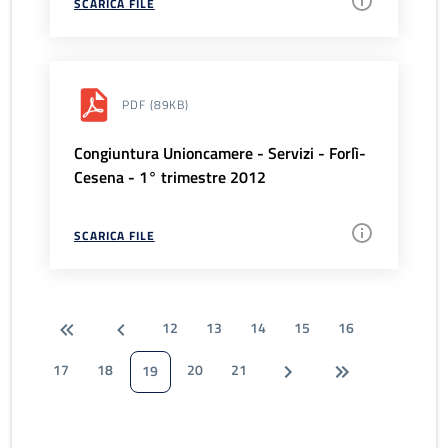
SCARICA FILE
PDF
(89KB)
Congiuntura Unioncamere - Servizi - Forlì-
Cesena - 1° trimestre 2012
SCARICA FILE
12
13
14
15
16
17
18
20
21
19