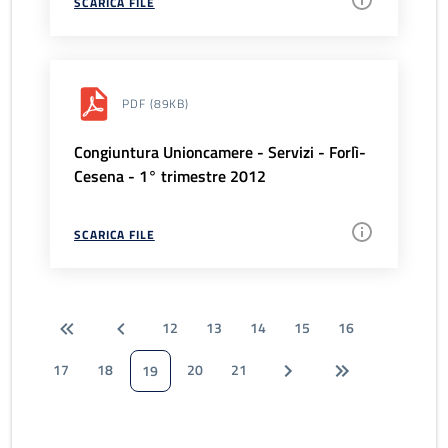
SCARICA FILE
PDF
(89KB)
Congiuntura Unioncamere - Servizi - Forlì-
Cesena - 1° trimestre 2012
SCARICA FILE
12
13
14
15
16
17
18
20
21
19