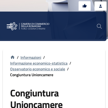
Vai al contenuto principale
Vai al footer
/
Informazioni
/
Informazione economico-statistica
/
Osservatorio economico e sociale
/
Congiuntura Unioncamere
Congiuntura
Unioncamere