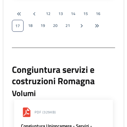
12
13
14
15
16
18
19
20
21
17
Congiuntura servizi e
costruzioni Romagna
Volumi
PDF
(329KB)
Congiuntura Unioncamere - Servizi -