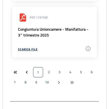
PDF
(197KB)
Congiuntura Unioncamere - Manifattura -
3° trimestre 2025
SCARICA FILE
2
3
4
5
6
1
7
8
9
10