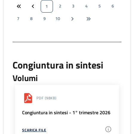
2
3
4
5
6
1
7
8
9
10
Congiuntura in sintesi
Volumi
PDF
(98KB)
Congiuntura in sintesi - 1° trimestre 2026
SCARICA FILE