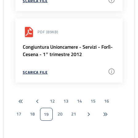
SCARICA FILE
PDF
(89KB)
Congiuntura Unioncamere - Servizi - Forlì-
Cesena - 1° trimestre 2012
SCARICA FILE
12
13
14
15
16
17
18
20
21
19