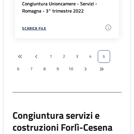
Congiuntura Unioncamere - Servizi -
Romagna - 3° trimestre 2022
SCARICA FILE
1
2
3
4
5
6
7
8
9
10
Congiuntura servizi e
costruzioni Forlì-Cesena