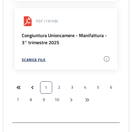
PDF
(197KB)
Congiuntura Unioncamere - Manifattura -
3° trimestre 2025
SCARICA FILE
2
3
4
5
6
1
7
8
9
10