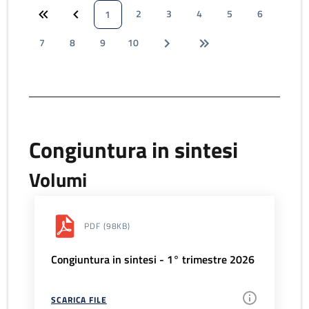
2
3
4
5
6
1
7
8
9
10
Congiuntura in sintesi
Volumi
PDF
(98KB)
Congiuntura in sintesi - 1° trimestre 2026
SCARICA FILE