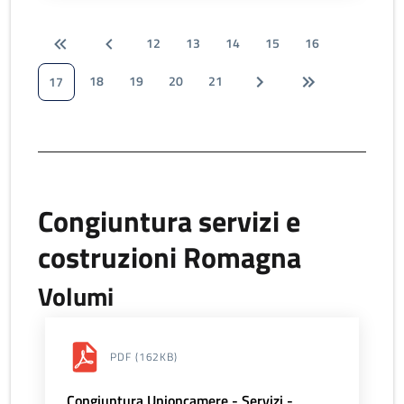
12
13
14
15
16
18
19
20
21
17
Congiuntura servizi e
costruzioni Romagna
Volumi
PDF
(162KB)
Congiuntura Unioncamere - Servizi -