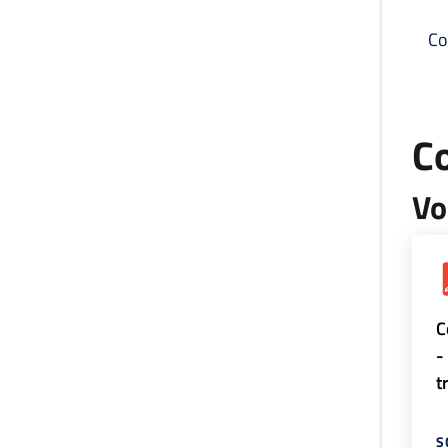
Co
C
Vo
C
-
t
S