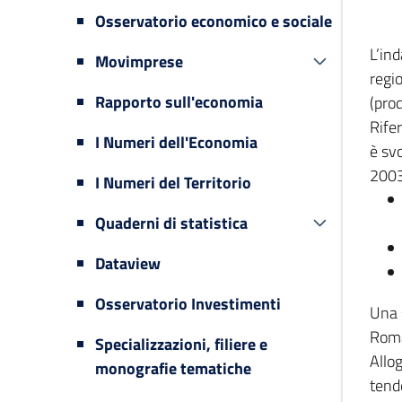
Osservatorio economico e sociale
L’in
Movimprese
regi
Rapporto sull'economia
(prod
Rifer
I Numeri dell'Economia
è svo
2003
I Numeri del Territorio
Quaderni di statistica
Dataview
Osservatorio Investimenti
Una 
Romag
Specializzazioni, filiere e
Allog
monografie tematiche
tende