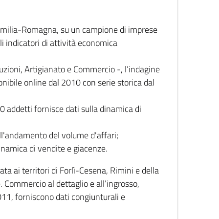
 Emilia-Romagna, su un campione di imprese
i indicatori di attività economica
truzioni, Artigianato e Commercio -, l’indagine
onibile online dal 2010 con serie storica dal
0 addetti fornisce dati sulla dinamica di
ull'andamento del volume d'affari;
inamica di vendite e giacenze.
 ai territori di Forlì-Cesena, Rimini e della
e. Commercio al dettaglio e all’ingrosso,
2011, forniscono dati congiunturali e