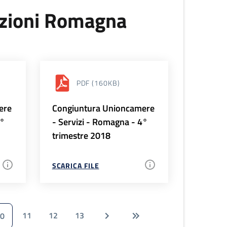
uzioni Romagna
PDF
(160KB)
ere
Congiuntura Unioncamere
1°
- Servizi - Romagna - 4°
trimestre 2018
SCARICA FILE
11
12
13
0