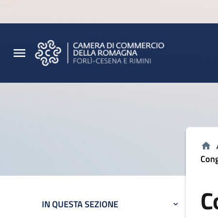
Vai al contenuto principale
Vai al footer
Cong
C
IN QUESTA SEZIONE