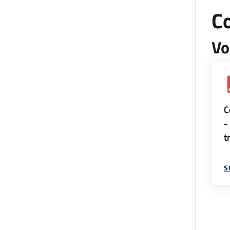
Co
Vo
C
-
t
S