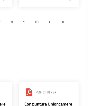
7
8
9
10
PDF
(118KB)
ere
Congiuntura Unioncamere