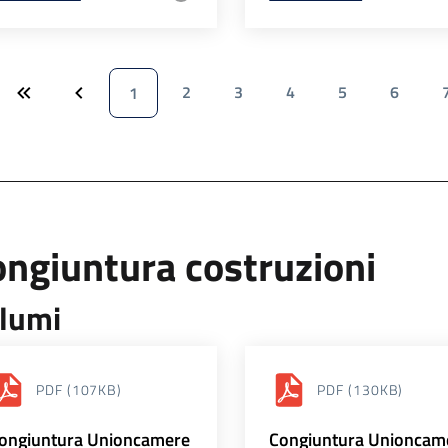
2
3
4
5
6
1
ngiuntura costruzioni
lumi
PDF
(107KB)
PDF
(130KB)
ongiuntura Unioncamere
Congiuntura Unioncam