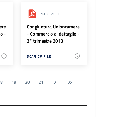
PDF
(126KB)
ere
Congiuntura Unioncamere
io -
- Commercio al dettaglio -
3° trimestre 2013
SCARICA FILE
18
19
20
21