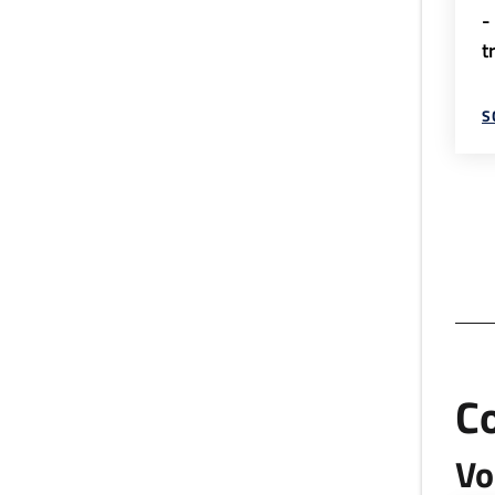
-
t
S
C
Vo