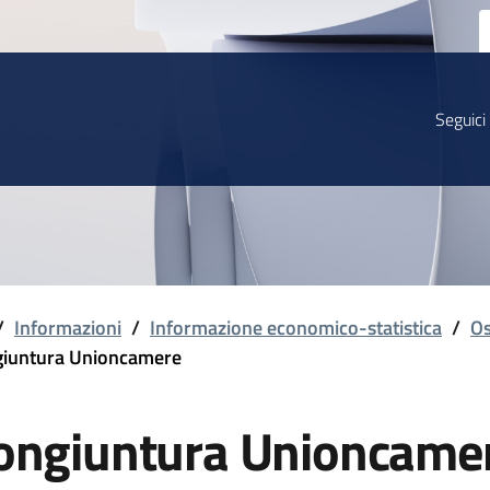
Seguici
/
Informazioni
/
Informazione economico-statistica
/
Os
iuntura Unioncamere
ongiuntura Unioncame