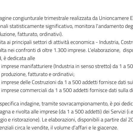
dagine congiunturale trimestrale realizzata da Unioncamere
onali statisticamente significativo, monitora l'andamento degl
uzione, fatturato, ordinativi).
ita ai principali settori di attività economica - Industria, Cos
lta nei confronti di oltre 1.300 imprese. L'elaborazione, disp
, è dedicata alle
imprese manifatturiere (Industria in senso stretto) da 1 a 50
produzione, fatturato e ordinativi;
imprese delle Costruzioni da 1 a 500 addetti fornisce dati s
imprese commerciali da 1 a 500 addetti fornisce dati sulla d
specifica indagine, tramite sovracampionamento, è poi dedicata
na e rivolta alle imprese (da 1 a 500 addetti) dei Servizi (i.
gio e ristorazione). Le elaborazioni, disponibili a partire dal 
nziali circa le vendite, il volume d’affari e le giacenze.