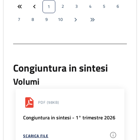
2
3
4
5
6
1
7
8
9
10
Congiuntura in sintesi
Volumi
PDF
(98KB)
Congiuntura in sintesi - 1° trimestre 2026
SCARICA FILE