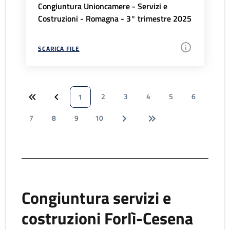
Congiuntura Unioncamere - Servizi e
Costruzioni - Romagna - 3° trimestre 2025
SCARICA FILE
2
3
4
5
6
1
7
8
9
10
Congiuntura servizi e
costruzioni Forlì-Cesena