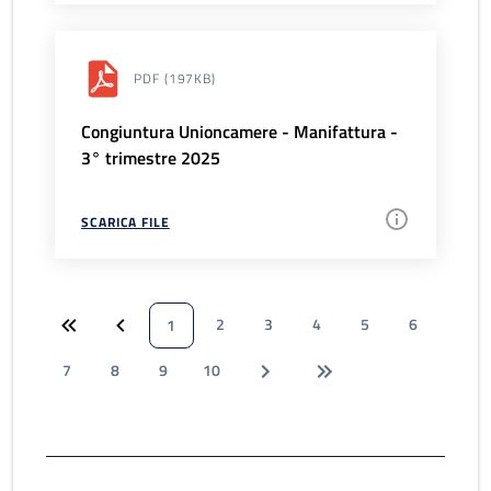
PDF
(197KB)
Congiuntura Unioncamere - Manifattura -
3° trimestre 2025
SCARICA FILE
2
3
4
5
6
1
7
8
9
10