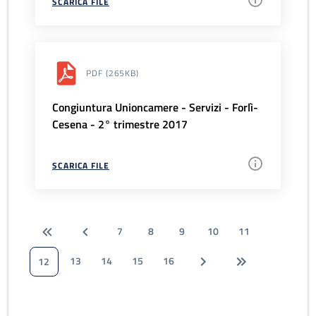
SCARICA FILE
PDF
(265KB)
Congiuntura Unioncamere - Servizi - Forlì-
Cesena - 2° trimestre 2017
SCARICA FILE
7
8
9
10
11
13
14
15
16
12