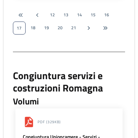
12
13
14
15
16
18
19
20
21
17
Congiuntura servizi e
costruzioni Romagna
Volumi
PDF
(329KB)
Congiuntura Unioncamere - Servizi -