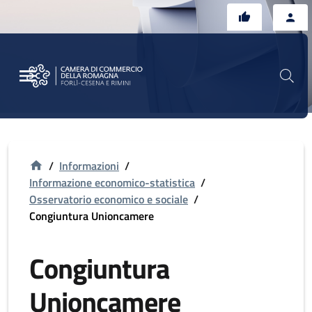
Vai al contenuto principale
Vai al footer
/
Informazioni
/
Informazione economico-statistica
/
Osservatorio economico e sociale
/
Congiuntura Unioncamere
Congiuntura
Unioncamere