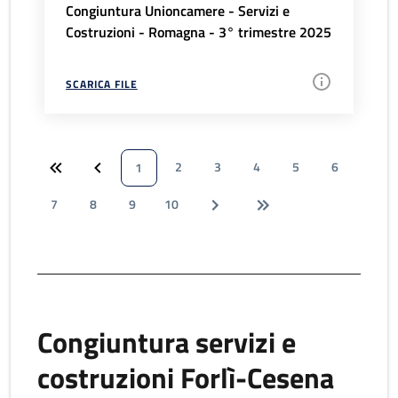
Congiuntura Unioncamere - Servizi e
Costruzioni - Romagna - 3° trimestre 2025
SCARICA FILE
2
3
4
5
6
1
7
8
9
10
Congiuntura servizi e
costruzioni Forlì-Cesena