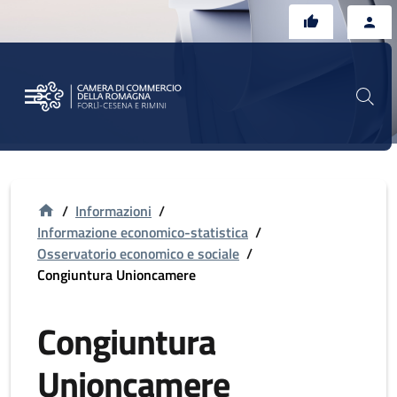
Vai al contenuto principale
Vai al footer
/
Informazioni
/
Informazione economico-statistica
/
Osservatorio economico e sociale
/
Congiuntura Unioncamere
Congiuntura
Unioncamere