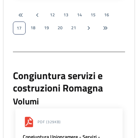
12
13
14
15
16
18
19
20
21
17
Congiuntura servizi e
costruzioni Romagna
Volumi
PDF
(329KB)
Congiuntura Unioncamere - Servizi -