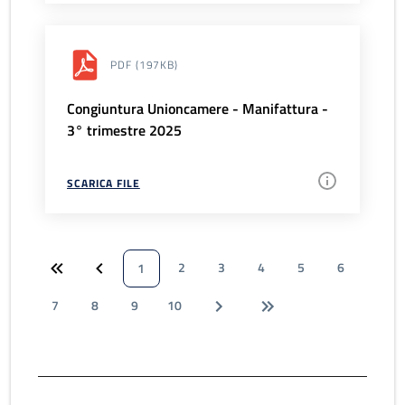
PDF
(197KB)
Congiuntura Unioncamere - Manifattura -
3° trimestre 2025
SCARICA FILE
2
3
4
5
6
1
7
8
9
10