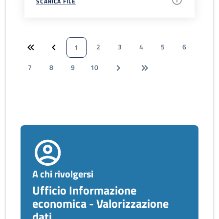
SCARICA FILE
2
3
4
5
6
1
7
8
9
10
A chi rivolgersi
Ufficio Informazione
economica - Valorizzazione
dati