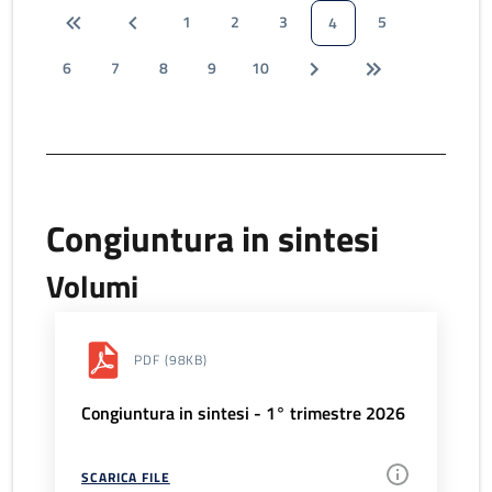
1
2
3
5
4
6
7
8
9
10
Congiuntura in sintesi
Volumi
PDF
(98KB)
Congiuntura in sintesi - 1° trimestre 2026
SCARICA FILE