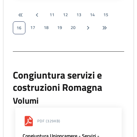
11
12
13
14
15
17
18
19
20
16
Congiuntura servizi e
costruzioni Romagna
Volumi
PDF
(329KB)
Congiuntura Unioncamere - Servizi -