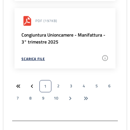
PDF
(197KB)
Congiuntura Unioncamere - Manifattura -
3° trimestre 2025
SCARICA FILE
2
3
4
5
6
1
7
8
9
10