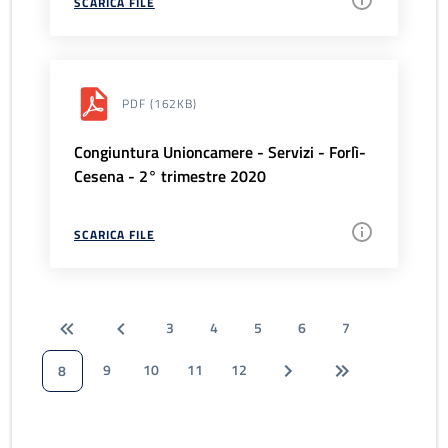
SCARICA FILE
PDF
(162KB)
Congiuntura Unioncamere - Servizi - Forlì-
Cesena - 2° trimestre 2020
SCARICA FILE
3
4
5
6
7
9
10
11
12
8