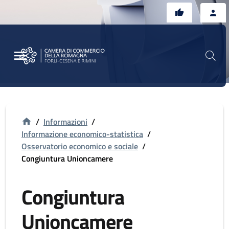
Vai al contenuto principale
Vai al footer
/
Informazioni
/
Informazione economico-statistica
/
Osservatorio economico e sociale
/
Congiuntura Unioncamere
Congiuntura
Unioncamere