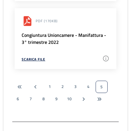
PDF
(170KB)
Congiuntura Unioncamere - Manifattura -
3° trimestre 2022
SCARICA FILE
1
2
3
4
5
6
7
8
9
10