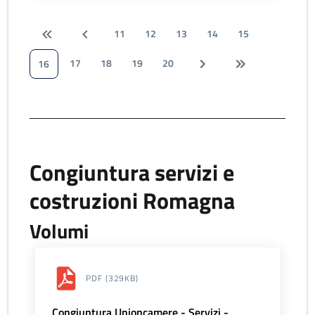
11
12
13
14
15
17
18
19
20
16
Congiuntura servizi e
costruzioni Romagna
Volumi
PDF
(329KB)
Congiuntura Unioncamere - Servizi -