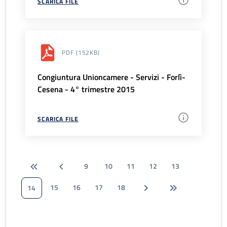
SCARICA FILE
PDF
(152KB)
Congiuntura Unioncamere - Servizi - Forlì-
Cesena - 4° trimestre 2015
SCARICA FILE
9
10
11
12
13
15
16
17
18
14