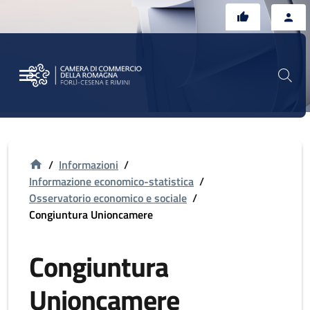
Vai al contenuto principale
Vai al footer
/
Informazioni
/
Informazione economico-statistica
/
Osservatorio economico e sociale
/
Congiuntura Unioncamere
Congiuntura
Unioncamere