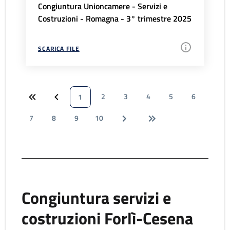
Congiuntura Unioncamere - Servizi e
Costruzioni - Romagna - 3° trimestre 2025
SCARICA FILE
2
3
4
5
6
1
7
8
9
10
Congiuntura servizi e
costruzioni Forlì-Cesena