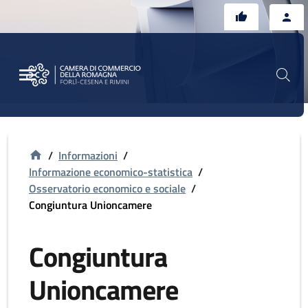
Vai al contenuto principale
Vai al footer
/
Informazioni
/
Informazione economico-statistica
/
Osservatorio economico e sociale
/
Congiuntura Unioncamere
Congiuntura
Unioncamere