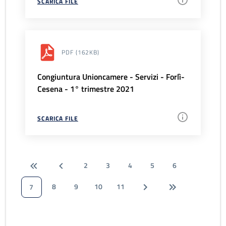
SCARICA FILE
PDF
(162KB)
Congiuntura Unioncamere - Servizi - Forlì-
Cesena - 1° trimestre 2021
SCARICA FILE
2
3
4
5
6
8
9
10
11
7