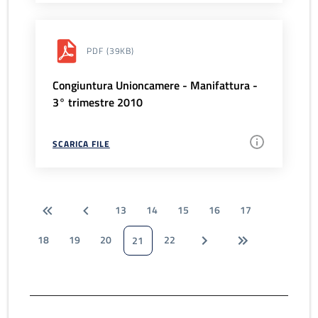
PDF
(39KB)
Congiuntura Unioncamere - Manifattura -
3° trimestre 2010
SCARICA FILE
13
14
15
16
17
18
19
20
22
21