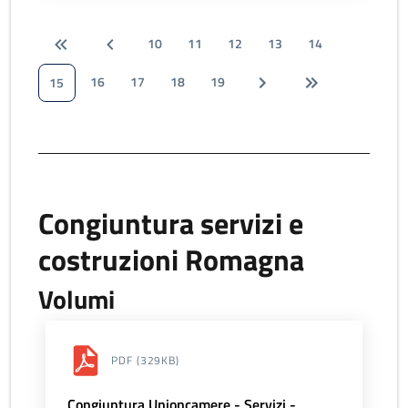
10
11
12
13
14
16
17
18
19
15
Congiuntura servizi e
costruzioni Romagna
Volumi
PDF
(329KB)
Congiuntura Unioncamere - Servizi -