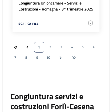
Congiuntura Unioncamere - Servizi e
Costruzioni - Romagna - 3° trimestre 2025
SCARICA FILE
2
3
4
5
6
1
7
8
9
10
Congiuntura servizi e
costruzioni Forlì-Cesena