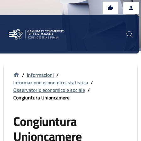
Vai al contenuto principale
Vai al footer
/
Informazioni
/
Informazione economico-statistica
/
Osservatorio economico e sociale
/
Congiuntura Unioncamere
Congiuntura
Unioncamere