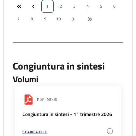
2
3
4
5
6
1
7
8
9
10
Congiuntura in sintesi
Volumi
PDF
(98KB)
Congiuntura in sintesi - 1° trimestre 2026
SCARICA FILE