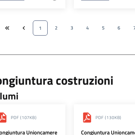
2
3
4
5
6
1
ngiuntura costruzioni
lumi
PDF
(107KB)
PDF
(130KB)
ongiuntura Unioncamere
Congiuntura Unioncam