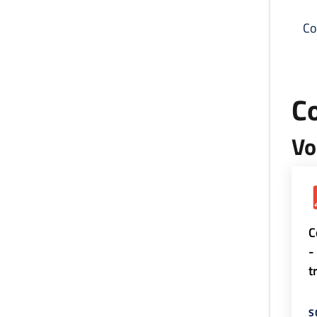
Co
C
Vo
C
-
t
S