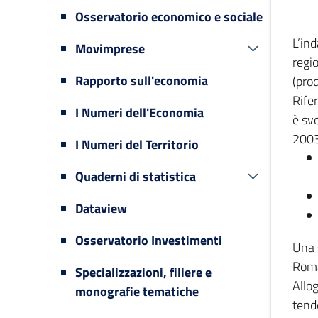
Osservatorio economico e sociale
L’in
Movimprese
regi
Rapporto sull'economia
(prod
Rifer
I Numeri dell'Economia
è svo
2003
I Numeri del Territorio
Quaderni di statistica
Dataview
Osservatorio Investimenti
Una 
Romag
Specializzazioni, filiere e
Allog
monografie tematiche
tende