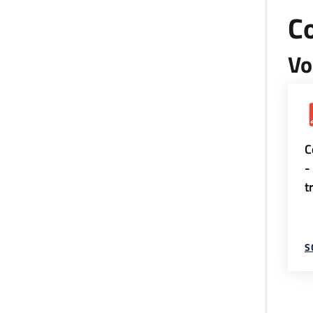
Co
Vo
C
-
t
S