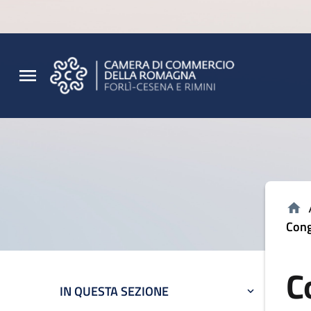
Vai al contenuto principale
Vai al footer
Cong
C
IN QUESTA SEZIONE