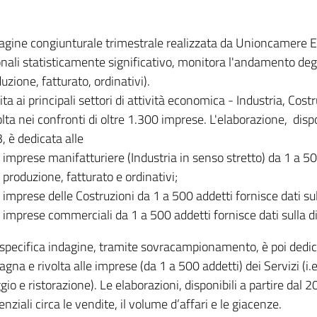
dagine congiunturale trimestrale realizzata da Unioncamere
onali statisticamente significativo, monitora l'andamento degl
uzione, fatturato, ordinativi).
ita ai principali settori di attività economica - Industria, Cos
lta nei confronti di oltre 1.300 imprese. L'elaborazione, disp
, è dedicata alle
imprese manifatturiere (Industria in senso stretto) da 1 a 50
produzione, fatturato e ordinativi;
imprese delle Costruzioni da 1 a 500 addetti fornisce dati s
imprese commerciali da 1 a 500 addetti fornisce dati sulla d
specifica indagine, tramite sovracampionamento, è poi dedicata
na e rivolta alle imprese (da 1 a 500 addetti) dei Servizi (i.
gio e ristorazione). Le elaborazioni, disponibili a partire dal 
nziali circa le vendite, il volume d’affari e le giacenze.