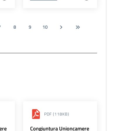
7
8
9
10
PDF
(118KB)
ere
Congiuntura Unioncamere