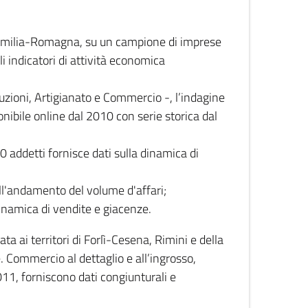
 Emilia-Romagna, su un campione di imprese
i indicatori di attività economica
truzioni, Artigianato e Commercio -, l’indagine
onibile online dal 2010 con serie storica dal
0 addetti fornisce dati sulla dinamica di
ull'andamento del volume d'affari;
inamica di vendite e giacenze.
 ai territori di Forlì-Cesena, Rimini e della
e. Commercio al dettaglio e all’ingrosso,
2011, forniscono dati congiunturali e