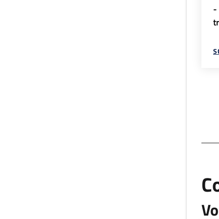
-
t
S
C
Vo