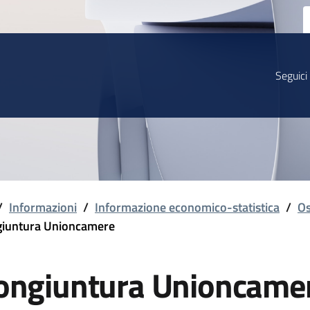
Seguici
/
Informazioni
/
Informazione economico-statistica
/
Os
iuntura Unioncamere
ongiuntura Unioncame