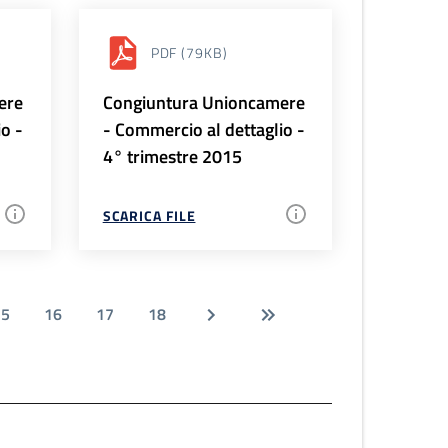
PDF
(79KB)
ere
Congiuntura Unioncamere
io -
- Commercio al dettaglio -
4° trimestre 2015
SCARICA FILE
15
16
17
18