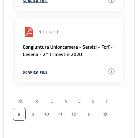
SCARICA FILE
PDF
(162KB)
Congiuntura Unioncamere - Servizi - Forlì-
Cesena - 2° trimestre 2020
SCARICA FILE
3
4
5
6
7
9
10
11
12
8