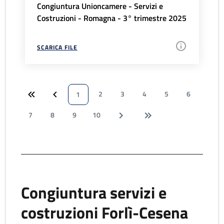
Congiuntura Unioncamere - Servizi e
Costruzioni - Romagna - 3° trimestre 2025
SCARICA FILE
2
3
4
5
6
1
7
8
9
10
Congiuntura servizi e
costruzioni Forlì-Cesena