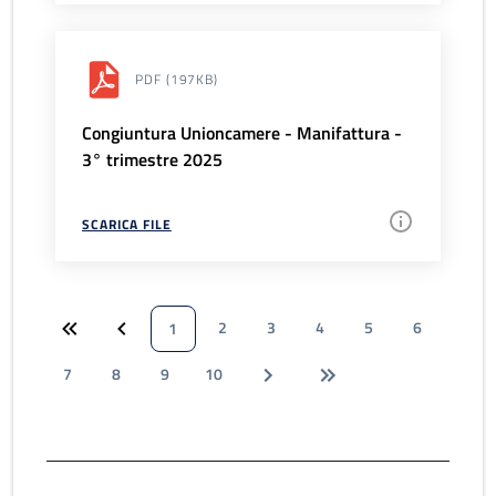
PDF
(197KB)
Congiuntura Unioncamere - Manifattura -
3° trimestre 2025
SCARICA FILE
2
3
4
5
6
1
7
8
9
10