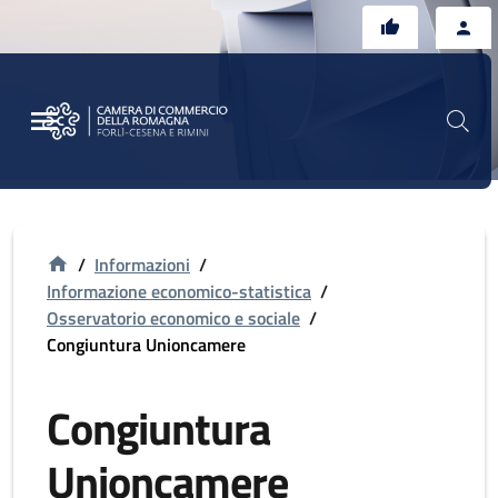
Vai al contenuto principale
Vai al footer
/
Informazioni
/
Informazione economico-statistica
/
Osservatorio economico e sociale
/
Congiuntura Unioncamere
Congiuntura
Unioncamere