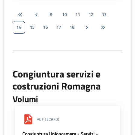
9
10
11
12
13
15
16
17
18
14
Congiuntura servizi e
costruzioni Romagna
Volumi
PDF
(329KB)
Congiuntura Unioncamere - Servizi -