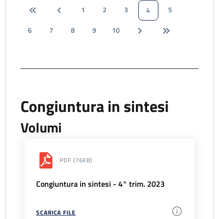
1
2
3
5
4
6
7
8
9
10
Congiuntura in sintesi
Volumi
PDF
(76KB)
Congiuntura in sintesi - 4° trim. 2023
SCARICA FILE