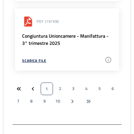
PDF
(197KB)
Congiuntura Unioncamere - Manifattura -
3° trimestre 2025
SCARICA FILE
2
3
4
5
6
1
7
8
9
10