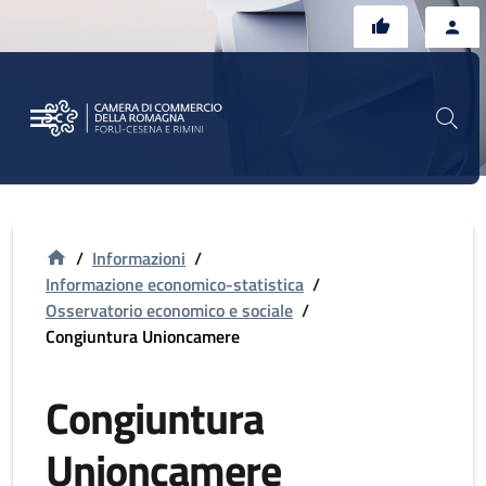
Vai al contenuto principale
Vai al footer
/
Informazioni
/
Informazione economico-statistica
/
Osservatorio economico e sociale
/
Congiuntura Unioncamere
Congiuntura
Unioncamere