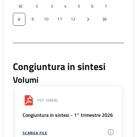
3
4
5
6
7
9
10
11
12
8
Congiuntura in sintesi
Volumi
PDF
(98KB)
Congiuntura in sintesi - 1° trimestre 2026
SCARICA FILE