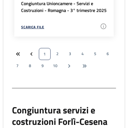
Congiuntura Unioncamere - Servizi e
Costruzioni - Romagna - 3° trimestre 2025
SCARICA FILE
2
3
4
5
6
1
7
8
9
10
Congiuntura servizi e
costruzioni Forlì-Cesena