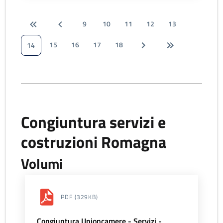
9
10
11
12
13
15
16
17
18
14
Congiuntura servizi e
costruzioni Romagna
Volumi
PDF
(329KB)
Congiuntura Unioncamere - Servizi -