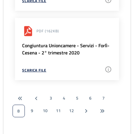
SCARICA FILE
PDF
(162KB)
Congiuntura Unioncamere - Servizi - Forlì-
Cesena - 2° trimestre 2020
SCARICA FILE
3
4
5
6
7
9
10
11
12
8