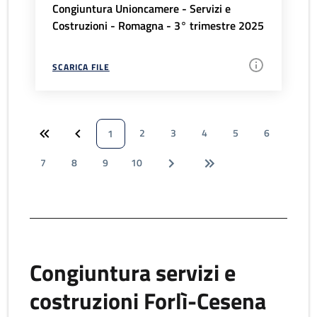
Congiuntura Unioncamere - Servizi e
Costruzioni - Romagna - 3° trimestre 2025
SCARICA FILE
2
3
4
5
6
1
7
8
9
10
Congiuntura servizi e
costruzioni Forlì-Cesena