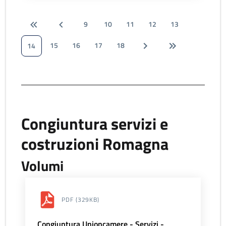
9
10
11
12
13
15
16
17
18
14
Congiuntura servizi e
costruzioni Romagna
Volumi
PDF
(329KB)
Congiuntura Unioncamere - Servizi -