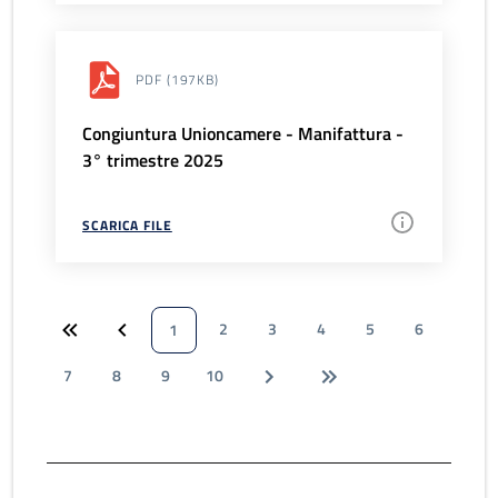
PDF
(197KB)
Congiuntura Unioncamere - Manifattura -
3° trimestre 2025
SCARICA FILE
2
3
4
5
6
1
7
8
9
10