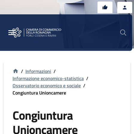
Vai al contenuto principale
Vai al footer
/
Informazioni
/
Informazione economico-statistica
/
Osservatorio economico e sociale
/
Congiuntura Unioncamere
Congiuntura
Unioncamere