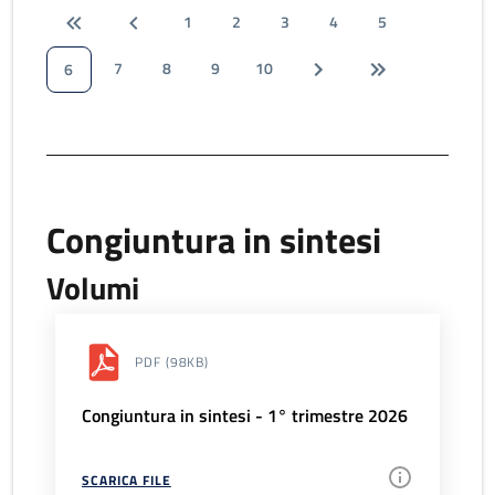
1
2
3
4
5
7
8
9
10
6
Congiuntura in sintesi
Volumi
PDF
(98KB)
Congiuntura in sintesi - 1° trimestre 2026
SCARICA FILE