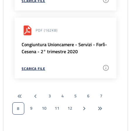
SCARICA FILE
PDF
(162KB)
Congiuntura Unioncamere - Servizi - Forlì-
Cesena - 2° trimestre 2020
SCARICA FILE
3
4
5
6
7
9
10
11
12
8