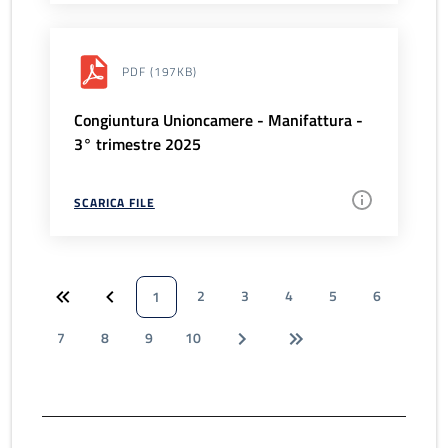
PDF
(197KB)
Congiuntura Unioncamere - Manifattura -
3° trimestre 2025
SCARICA FILE
2
3
4
5
6
1
7
8
9
10