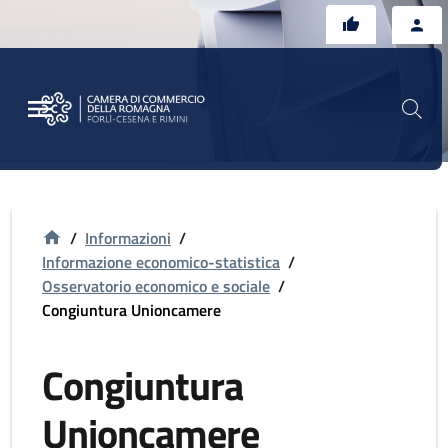
Vai al contenuto principale
Vai al footer
/
Informazioni
/
Informazione economico-statistica
/
Osservatorio economico e sociale
/
Congiuntura Unioncamere
Congiuntura
Unioncamere