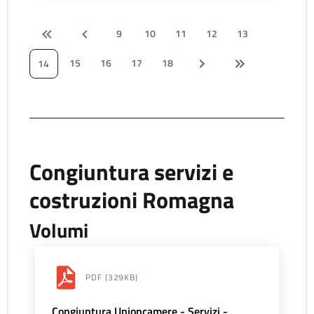
9
10
11
12
13
15
16
17
18
14
Congiuntura servizi e
costruzioni Romagna
Volumi
PDF
(329KB)
Congiuntura Unioncamere - Servizi -