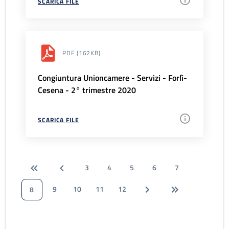
SCARICA FILE
PDF
(162KB)
Congiuntura Unioncamere - Servizi - Forlì-
Cesena - 2° trimestre 2020
SCARICA FILE
3
4
5
6
7
9
10
11
12
8