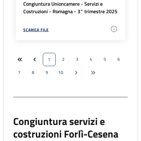
Congiuntura Unioncamere - Servizi e
Costruzioni - Romagna - 3° trimestre 2025
SCARICA FILE
2
3
4
5
6
1
7
8
9
10
Congiuntura servizi e
costruzioni Forlì-Cesena