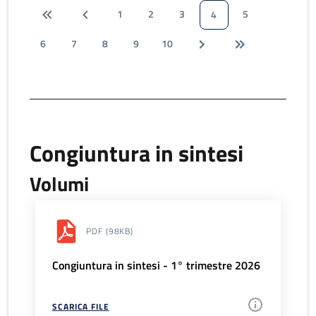
1
2
3
5
4
6
7
8
9
10
Congiuntura in sintesi
Volumi
PDF
(98KB)
Congiuntura in sintesi - 1° trimestre 2026
SCARICA FILE