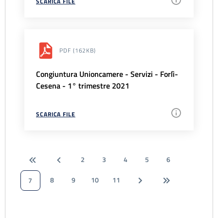
SCARICA FILE
PDF
(162KB)
Congiuntura Unioncamere - Servizi - Forlì-
Cesena - 1° trimestre 2021
SCARICA FILE
2
3
4
5
6
8
9
10
11
7