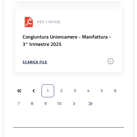
PDF
(197KB)
Congiuntura Unioncamere - Manifattura -
3° trimestre 2025
SCARICA FILE
2
3
4
5
6
1
7
8
9
10