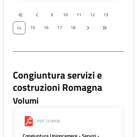
9
10
11
12
13
15
16
17
18
14
Congiuntura servizi e
costruzioni Romagna
Volumi
PDF
(329KB)
Congiuntura Unioncamere - Servizi -