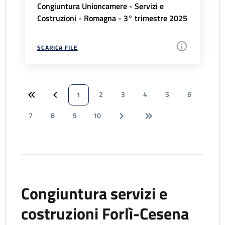
Congiuntura Unioncamere - Servizi e
Costruzioni - Romagna - 3° trimestre 2025
SCARICA FILE
2
3
4
5
6
1
7
8
9
10
Congiuntura servizi e
costruzioni Forlì-Cesena