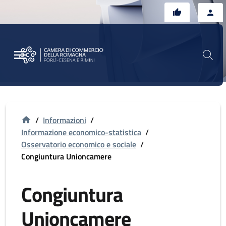
Vai al contenuto principale
Vai al footer
/
Informazioni
/
Informazione economico-statistica
/
Osservatorio economico e sociale
/
Congiuntura Unioncamere
Congiuntura
Unioncamere