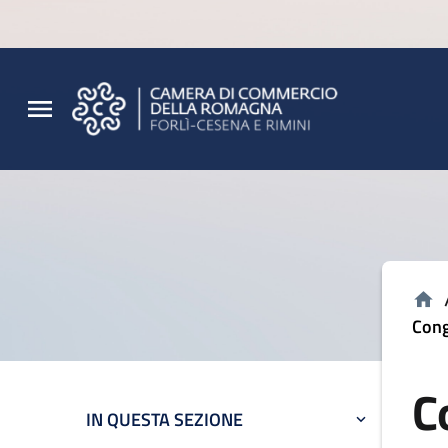
Vai al contenuto principale
Vai al footer
Cong
C
IN QUESTA SEZIONE