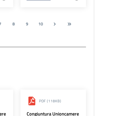
7
8
9
10
PDF
(118KB)
ere
Congiuntura Unioncamere