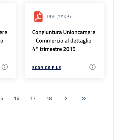
PDF
(79KB)
ere
Congiuntura Unioncamere
io -
- Commercio al dettaglio -
4° trimestre 2015
SCARICA FILE
15
16
17
18