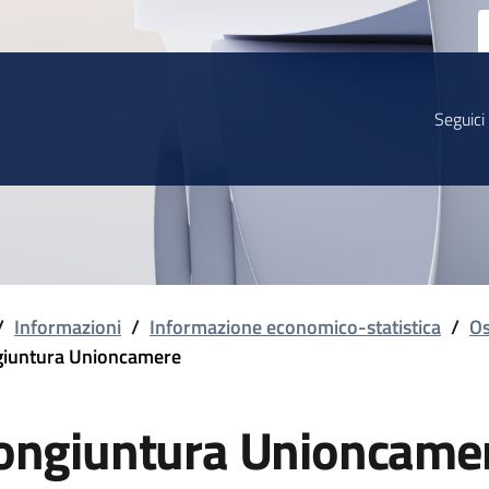
Seguici
/
Informazioni
/
Informazione economico-statistica
/
Os
iuntura Unioncamere
ongiuntura Unioncame