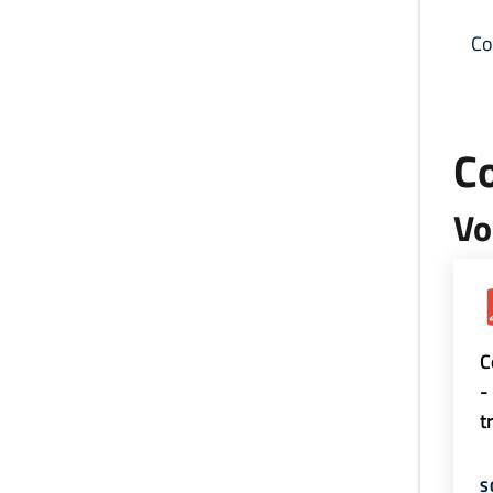
Co
C
Vo
C
-
t
S