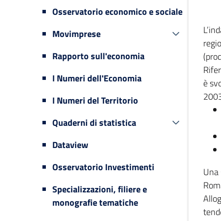
Osservatorio economico e sociale
L’in
Movimprese
regi
Rapporto sull'economia
(prod
Rifer
I Numeri dell'Economia
è svo
2003
I Numeri del Territorio
Quaderni di statistica
Dataview
Osservatorio Investimenti
Una 
Romag
Specializzazioni, filiere e
Allog
monografie tematiche
tende