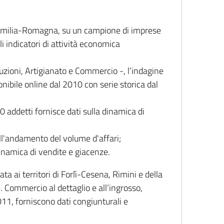
 Emilia-Romagna, su un campione di imprese
i indicatori di attività economica
truzioni, Artigianato e Commercio -, l’indagine
onibile online dal 2010 con serie storica dal
0 addetti fornisce dati sulla dinamica di
ull'andamento del volume d'affari;
inamica di vendite e giacenze.
 ai territori di Forlì-Cesena, Rimini e della
e. Commercio al dettaglio e all’ingrosso,
2011, forniscono dati congiunturali e