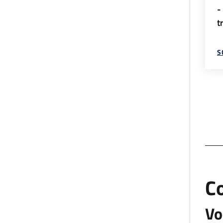
-
t
S
C
Vo