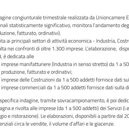
dagine congiunturale trimestrale realizzata da Unioncamere
onali statisticamente significativo, monitora l'andamento degl
uzione, fatturato, ordinativi).
ita ai principali settori di attività economica - Industria, Cos
lta nei confronti di oltre 1.300 imprese. L'elaborazione, disp
, è dedicata alle
imprese manifatturiere (Industria in senso stretto) da 1 a 50
produzione, fatturato e ordinativi;
imprese delle Costruzioni da 1 a 500 addetti fornisce dati s
imprese commerciali da 1 a 500 addetti fornisce dati sulla d
specifica indagine, tramite sovracampionamento, è poi dedicata
na e rivolta alle imprese (da 1 a 500 addetti) dei Servizi (i.
gio e ristorazione). Le elaborazioni, disponibili a partire dal 
nziali circa le vendite, il volume d’affari e le giacenze.