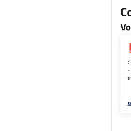
Co
Vo
C
-
t
S