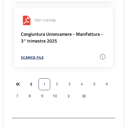
PDF
(197KB)
Congiuntura Unioncamere - Manifattura -
3° trimestre 2025
SCARICA FILE
2
3
4
5
6
1
7
8
9
10