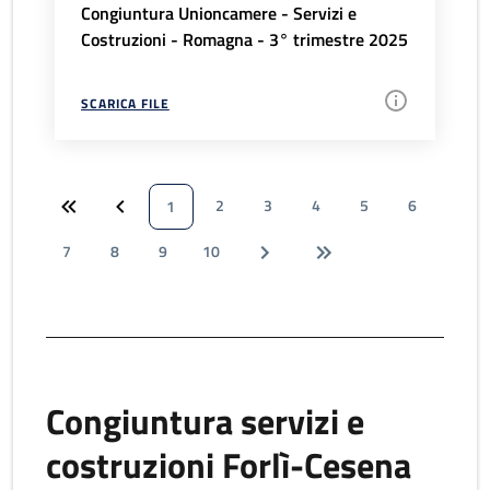
Congiuntura Unioncamere - Servizi e
Costruzioni - Romagna - 3° trimestre 2025
SCARICA FILE
2
3
4
5
6
1
7
8
9
10
Congiuntura servizi e
costruzioni Forlì-Cesena