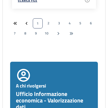
SCARICA FILE
2
3
4
5
6
1
7
8
9
10
A chi rivolgersi
Ufficio Informazione
economica - Valorizzazione
dati