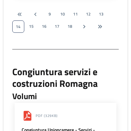
9
10
11
12
13
15
16
17
18
14
Congiuntura servizi e
costruzioni Romagna
Volumi
PDF
(329KB)
Congiuntura Unioncamere - Servizi -