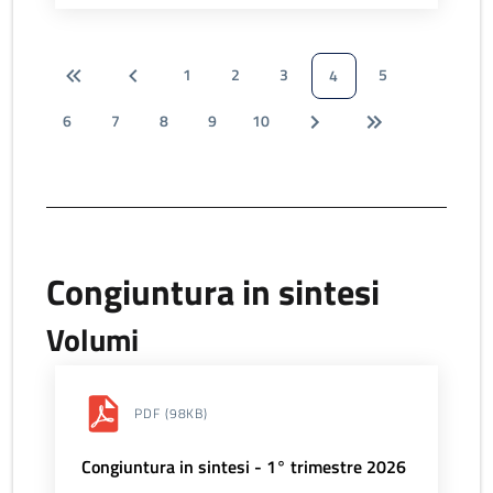
1
2
3
5
4
6
7
8
9
10
Congiuntura in sintesi
Volumi
PDF
(98KB)
Congiuntura in sintesi - 1° trimestre 2026