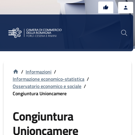
Vai al contenuto principale
Vai al footer
/
Informazioni
/
Informazione economico-statistica
/
Osservatorio economico e sociale
/
Congiuntura Unioncamere
Congiuntura
Unioncamere