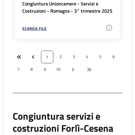
Congiuntura Unioncamere - Servizi e
Costruzioni - Romagna - 3° trimestre 2025
SCARICA FILE
2
3
4
5
6
1
7
8
9
10
Congiuntura servizi e
costruzioni Forlì-Cesena