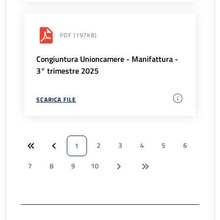
PDF
(197KB)
Congiuntura Unioncamere - Manifattura -
3° trimestre 2025
SCARICA FILE
2
3
4
5
6
1
7
8
9
10