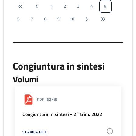
1
2
3
4
5
6
7
8
9
10
Congiuntura in sintesi
Volumi
PDF
(82KB)
Congiuntura in sintesi - 2° trim. 2022
SCARICA FILE