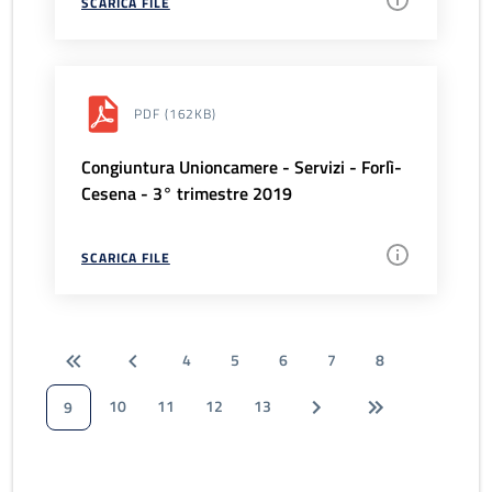
SCARICA FILE
PDF
(162KB)
Congiuntura Unioncamere - Servizi - Forlì-
Cesena - 3° trimestre 2019
SCARICA FILE
4
5
6
7
8
10
11
12
13
9