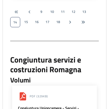
9
10
11
12
13
15
16
17
18
14
Congiuntura servizi e
costruzioni Romagna
Volumi
PDF
(329KB)
Congiuntura Unioncamere - Servizi -