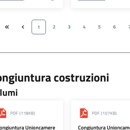
2
3
4
5
6
1
ngiuntura costruzioni
lumi
PDF
(118KB)
PDF
(107KB)
ongiuntura Unioncamere
Congiuntura Unioncam