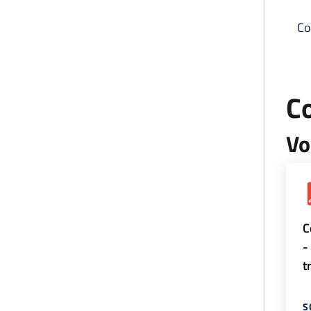
Co
C
Vo
C
-
t
S