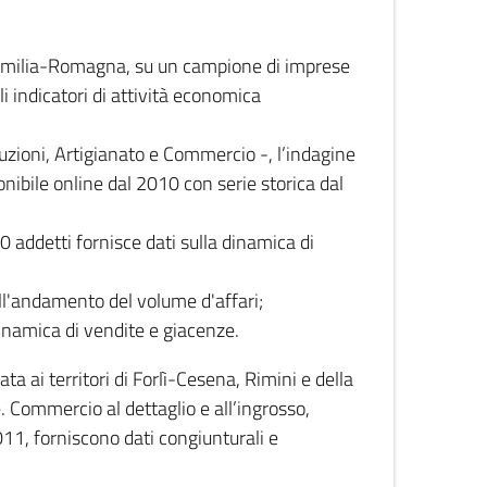
 Emilia-Romagna, su un campione di imprese
i indicatori di attività economica
truzioni, Artigianato e Commercio -, l’indagine
onibile online dal 2010 con serie storica dal
0 addetti fornisce dati sulla dinamica di
ull'andamento del volume d'affari;
inamica di vendite e giacenze.
 ai territori di Forlì-Cesena, Rimini e della
e. Commercio al dettaglio e all’ingrosso,
2011, forniscono dati congiunturali e