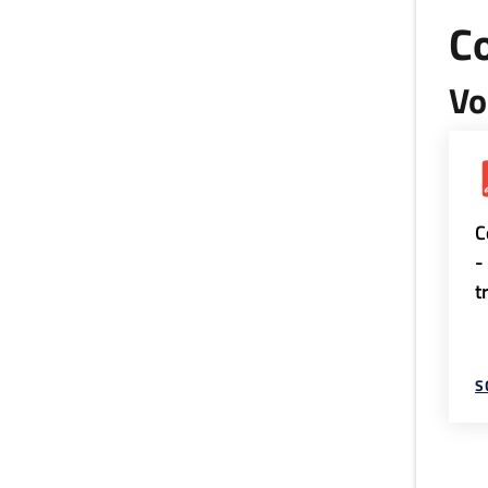
Co
Vo
C
-
t
S