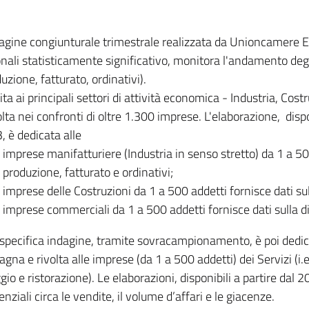
dagine congiunturale trimestrale realizzata da Unioncamere
onali statisticamente significativo, monitora l'andamento degl
uzione, fatturato, ordinativi).
ita ai principali settori di attività economica - Industria, Cos
lta nei confronti di oltre 1.300 imprese. L'elaborazione, disp
, è dedicata alle
imprese manifatturiere (Industria in senso stretto) da 1 a 50
produzione, fatturato e ordinativi;
imprese delle Costruzioni da 1 a 500 addetti fornisce dati s
imprese commerciali da 1 a 500 addetti fornisce dati sulla d
specifica indagine, tramite sovracampionamento, è poi dedicata
na e rivolta alle imprese (da 1 a 500 addetti) dei Servizi (i.
gio e ristorazione). Le elaborazioni, disponibili a partire dal 
nziali circa le vendite, il volume d’affari e le giacenze.