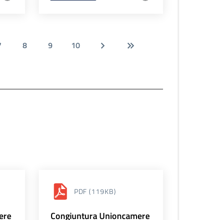
7
8
9
10
PDF
(119KB)
ere
Congiuntura Unioncamere