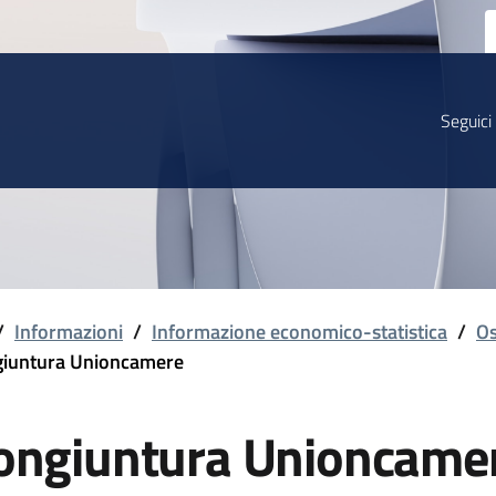
Seguici
/
Informazioni
/
Informazione economico-statistica
/
Os
iuntura Unioncamere
ongiuntura Unioncame