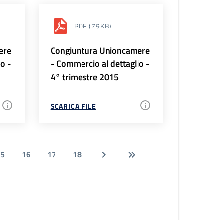
PDF
(79KB)
ere
Congiuntura Unioncamere
io -
- Commercio al dettaglio -
4° trimestre 2015
SCARICA FILE
15
16
17
18