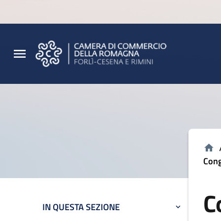
Vai al contenuto principale
Vai al footer
Cong
C
IN QUESTA SEZIONE