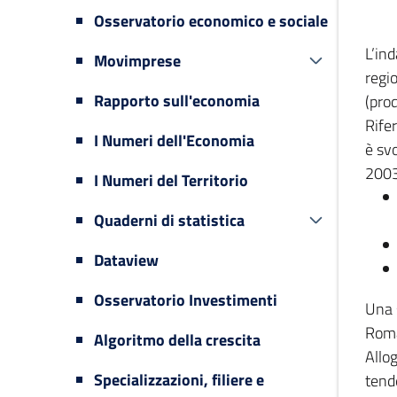
Osservatorio economico e sociale
L’in
Movimprese
regi
Rapporto sull'economia
(prod
Rifer
I Numeri dell'Economia
è svo
2003
I Numeri del Territorio
Quaderni di statistica
Dataview
Osservatorio Investimenti
Una 
Romag
Algoritmo della crescita
Allog
Specializzazioni, filiere e
tende