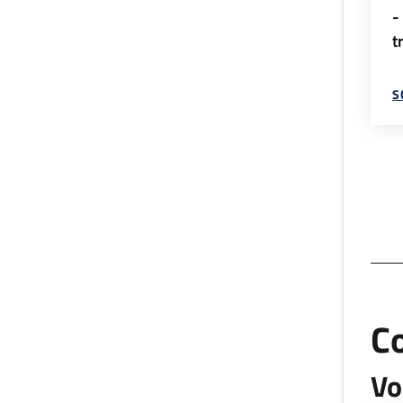
-
t
S
C
Vo