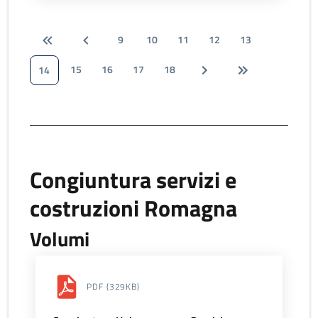
9
10
11
12
13
15
16
17
18
14
Congiuntura servizi e
costruzioni Romagna
Volumi
PDF
(329KB)