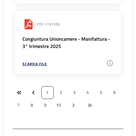
PDF
(197KB)
Congiuntura Unioncamere - Manifattura -
3° trimestre 2025
SCARICA FILE
2
3
4
5
6
1
7
8
9
10