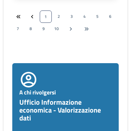
2
3
4
5
6
1
7
8
9
10
A chi rivolgersi
Ufficio Informazione
economica - Valorizzazione
dati