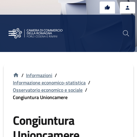
Vai al contenuto principale
Vai al footer
/
Informazioni
/
Informazione economico-statistica
/
Osservatorio economico e sociale
/
Congiuntura Unioncamere
Congiuntura
Unioncamere