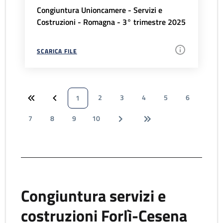
Congiuntura Unioncamere - Servizi e
Costruzioni - Romagna - 3° trimestre 2025
SCARICA FILE
2
3
4
5
6
1
7
8
9
10
Congiuntura servizi e
costruzioni Forlì-Cesena