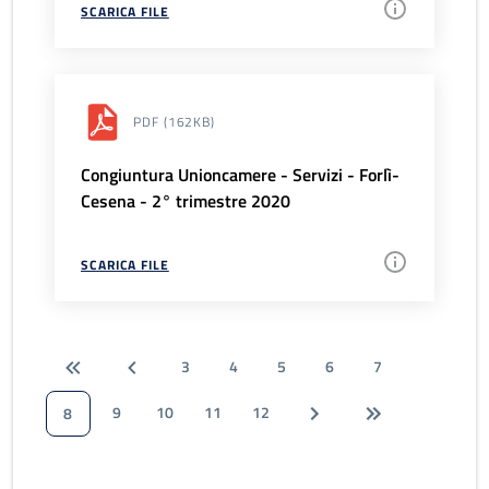
SCARICA FILE
PDF
(162KB)
Congiuntura Unioncamere - Servizi - Forlì-
Cesena - 2° trimestre 2020
SCARICA FILE
3
4
5
6
7
9
10
11
12
8