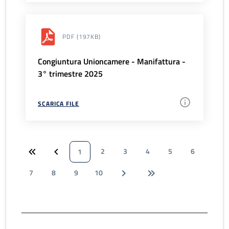
PDF
(197KB)
Congiuntura Unioncamere - Manifattura -
3° trimestre 2025
SCARICA FILE
2
3
4
5
6
1
7
8
9
10