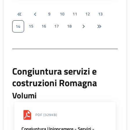
9
10
11
12
13
15
16
17
18
14
Congiuntura servizi e
costruzioni Romagna
Volumi
PDF
(329KB)
Congiuntura Unioncamere - Servizi -