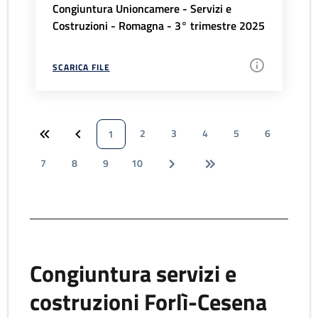
Congiuntura Unioncamere - Servizi e
Costruzioni - Romagna - 3° trimestre 2025
SCARICA FILE
2
3
4
5
6
1
7
8
9
10
Congiuntura servizi e
costruzioni Forlì-Cesena