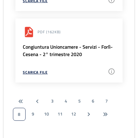
SCARICA FILE
PDF
(162KB)
Congiuntura Unioncamere - Servizi - Forlì-
Cesena - 2° trimestre 2020
SCARICA FILE
3
4
5
6
7
9
10
11
12
8