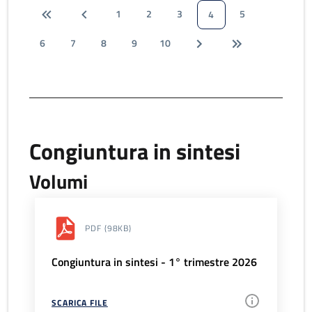
1
2
3
5
4
6
7
8
9
10
Congiuntura in sintesi
Volumi
PDF
(98KB)
Congiuntura in sintesi - 1° trimestre 2026
SCARICA FILE