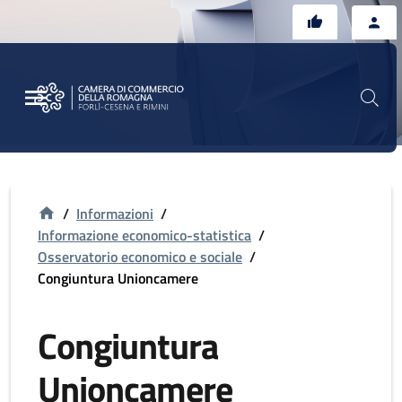
Vai al contenuto principale
Vai al footer
/
Informazioni
/
Informazione economico-statistica
/
Osservatorio economico e sociale
/
Congiuntura Unioncamere
Congiuntura
Unioncamere