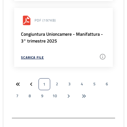
PDF
(197KB)
Congiuntura Unioncamere - Manifattura -
3° trimestre 2025
SCARICA FILE
2
3
4
5
6
1
7
8
9
10