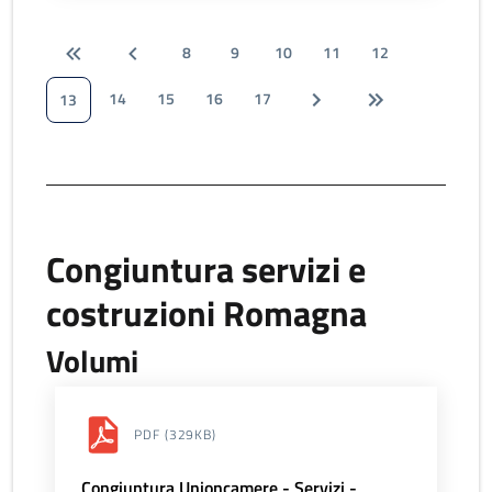
8
9
10
11
12
14
15
16
17
13
Congiuntura servizi e
costruzioni Romagna
Volumi
PDF
(329KB)
Congiuntura Unioncamere - Servizi -