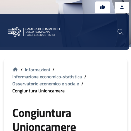
Vai al contenuto principale
Vai al footer
/
Informazioni
/
Informazione economico-statistica
/
Osservatorio economico e sociale
/
Congiuntura Unioncamere
Congiuntura
Unioncamere