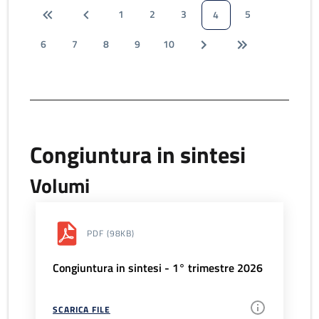
1
2
3
5
4
6
7
8
9
10
Congiuntura in sintesi
Volumi
PDF
(98KB)
Congiuntura in sintesi - 1° trimestre 2026
SCARICA FILE