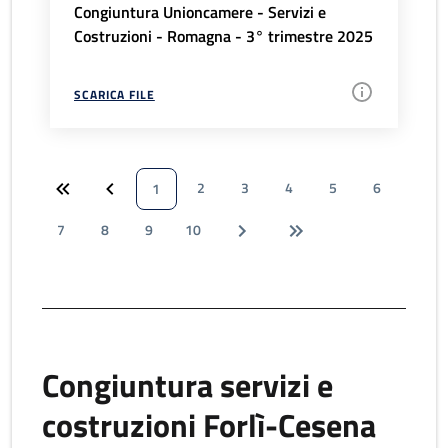
Congiuntura Unioncamere - Servizi e
Costruzioni - Romagna - 3° trimestre 2025
SCARICA FILE
2
3
4
5
6
1
7
8
9
10
Congiuntura servizi e
costruzioni Forlì-Cesena