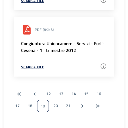
SCARICA FILE
PDF
(89KB)
Congiuntura Unioncamere - Servizi - Forlì-
Cesena - 1° trimestre 2012
SCARICA FILE
12
13
14
15
16
17
18
20
21
19