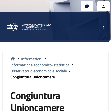
Vai al contenuto principale
Vai al footer
/
Informazioni
/
Informazione economico-statistica
/
Osservatorio economico e sociale
/
Congiuntura Unioncamere
Congiuntura
Unioncamere