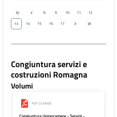
8
9
10
11
12
14
15
16
17
13
Congiuntura servizi e
costruzioni Romagna
Volumi
PDF
(329KB)
Congiuntura Unioncamere - Servizi -