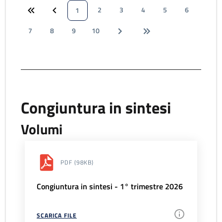
2
3
4
5
6
1
7
8
9
10
Congiuntura in sintesi
Volumi
PDF
(98KB)
Congiuntura in sintesi - 1° trimestre 2026
SCARICA FILE