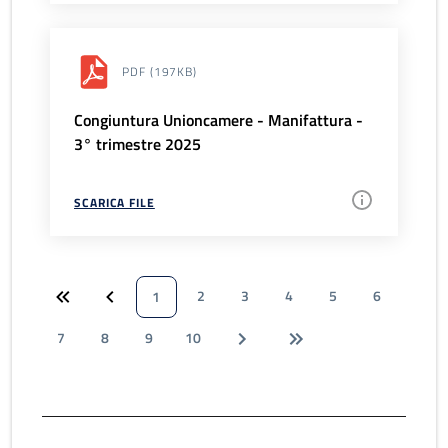
PDF
(197KB)
Congiuntura Unioncamere - Manifattura -
3° trimestre 2025
SCARICA FILE
2
3
4
5
6
1
7
8
9
10