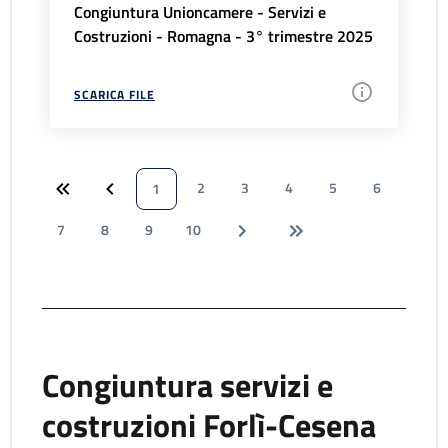
Congiuntura Unioncamere - Servizi e
Costruzioni - Romagna - 3° trimestre 2025
SCARICA FILE
2
3
4
5
6
1
7
8
9
10
Congiuntura servizi e
costruzioni Forlì-Cesena