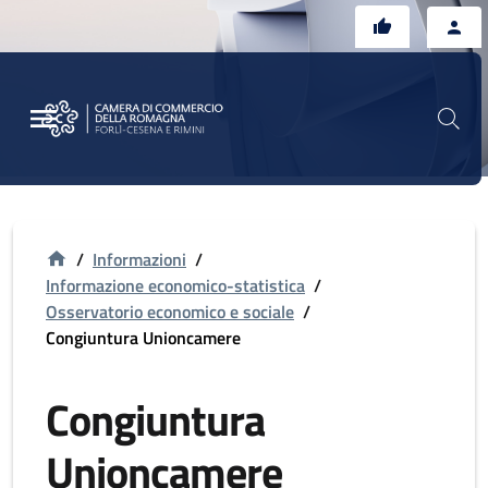
Vai al contenuto principale
Vai al footer
/
Informazioni
/
Informazione economico-statistica
/
Osservatorio economico e sociale
/
Congiuntura Unioncamere
Congiuntura
Unioncamere