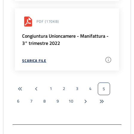
PDF
(170KB)
Congiuntura Unioncamere - Manifattura -
3° trimestre 2022
SCARICA FILE
1
2
3
4
5
6
7
8
9
10