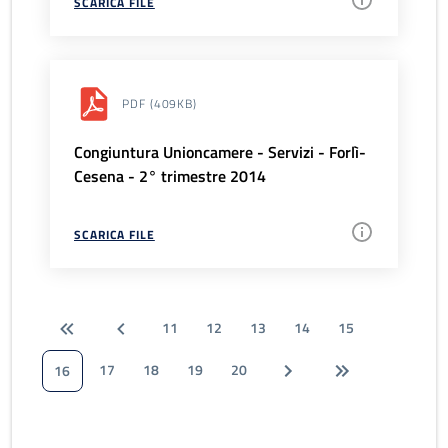
SCARICA FILE
PDF
(409KB)
Congiuntura Unioncamere - Servizi - Forlì-
Cesena - 2° trimestre 2014
SCARICA FILE
11
12
13
14
15
17
18
19
20
16