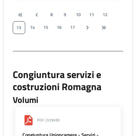
8
9
10
11
12
14
15
16
17
13
Congiuntura servizi e
costruzioni Romagna
Volumi
PDF
(329KB)
Congiuntura Unioncamere - Servizi -