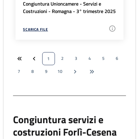
Congiuntura Unioncamere - Servizi e
Costruzioni - Romagna - 3° trimestre 2025
SCARICA FILE
2
3
4
5
6
1
7
8
9
10
Congiuntura servizi e
costruzioni Forlì-Cesena