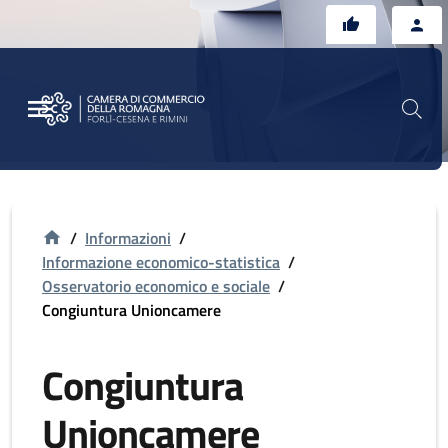
Vai al contenuto principale
Vai al footer
/
Informazioni
/
Informazione economico-statistica
/
Osservatorio economico e sociale
/
Congiuntura Unioncamere
Congiuntura
Unioncamere