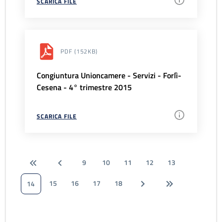
SCARICA FILE
PDF
(152KB)
Congiuntura Unioncamere - Servizi - Forlì-
Cesena - 4° trimestre 2015
SCARICA FILE
9
10
11
12
13
15
16
17
18
14