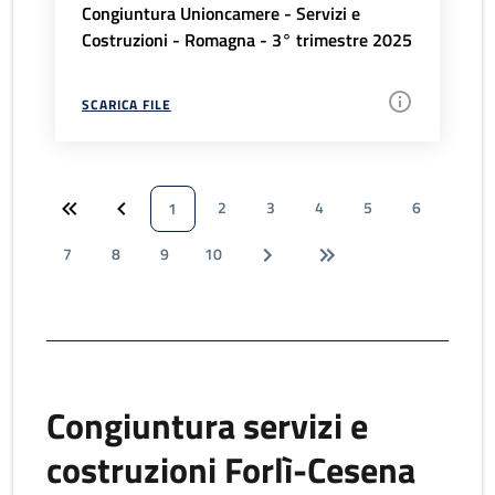
Congiuntura Unioncamere - Servizi e
Costruzioni - Romagna - 3° trimestre 2025
SCARICA FILE
2
3
4
5
6
1
7
8
9
10
Congiuntura servizi e
costruzioni Forlì-Cesena