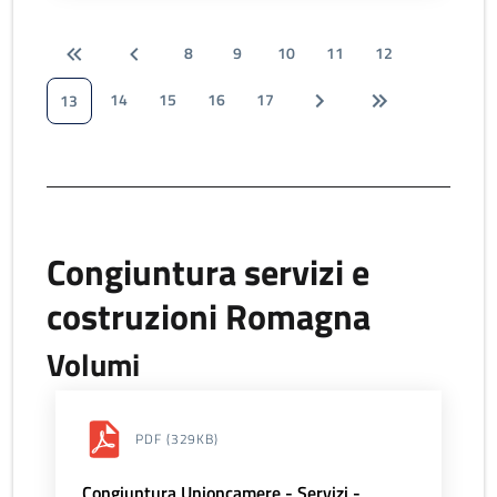
8
9
10
11
12
14
15
16
17
13
Congiuntura servizi e
costruzioni Romagna
Volumi
PDF
(329KB)
Congiuntura Unioncamere - Servizi -