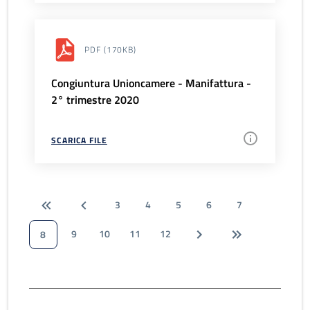
PDF
(170KB)
Congiuntura Unioncamere - Manifattura -
2° trimestre 2020
SCARICA FILE
3
4
5
6
7
9
10
11
12
8