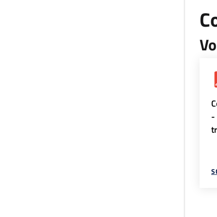
Co
Vo
C
-
t
S