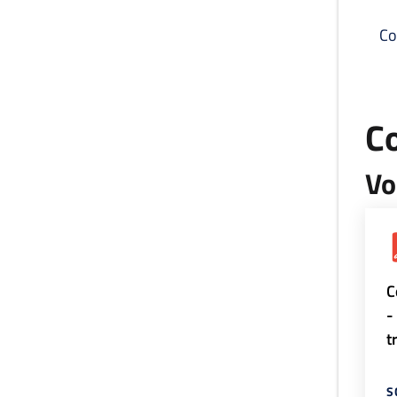
Co
C
Vo
C
-
t
S