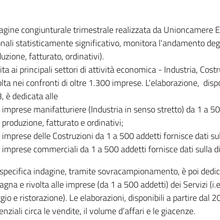
dagine congiunturale trimestrale realizzata da Unioncamere
onali statisticamente significativo, monitora l'andamento degl
uzione, fatturato, ordinativi).
ita ai principali settori di attività economica - Industria, Cos
lta nei confronti di oltre 1.300 imprese. L'elaborazione, disp
, è dedicata alle
imprese manifatturiere (Industria in senso stretto) da 1 a 50
produzione, fatturato e ordinativi;
imprese delle Costruzioni da 1 a 500 addetti fornisce dati s
imprese commerciali da 1 a 500 addetti fornisce dati sulla d
specifica indagine, tramite sovracampionamento, è poi dedicata
na e rivolta alle imprese (da 1 a 500 addetti) dei Servizi (i.
gio e ristorazione). Le elaborazioni, disponibili a partire dal 
nziali circa le vendite, il volume d’affari e le giacenze.