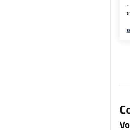
-
t
S
C
Vo