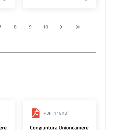
7
8
9
10
PDF
(118KB)
ere
Congiuntura Unioncamere