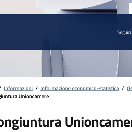
Seguici
/
Informazioni
/
Informazione economico-statistica
/
Os
iuntura Unioncamere
ongiuntura Unioncame