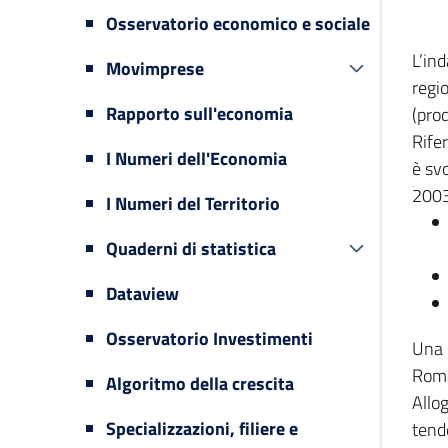
Osservatorio economico e sociale
L’in
Movimprese
regi
Rapporto sull'economia
(prod
Rifer
I Numeri dell'Economia
è svo
2003
I Numeri del Territorio
Quaderni di statistica
Dataview
Osservatorio Investimenti
Una 
Romag
Algoritmo della crescita
Allog
Specializzazioni, filiere e
tende