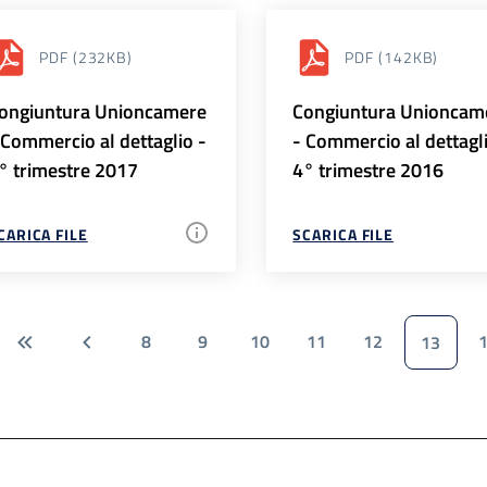
PDF
(232KB)
PDF
(142KB)
ongiuntura Unioncamere
Congiuntura Unioncam
 Commercio al dettaglio -
- Commercio al dettagl
° trimestre 2017
4° trimestre 2016
CARICA FILE
SCARICA FILE
8
9
10
11
12
13