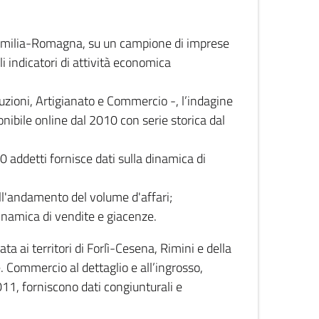
 Emilia-Romagna, su un campione di imprese
i indicatori di attività economica
truzioni, Artigianato e Commercio -, l’indagine
onibile online dal 2010 con serie storica dal
0 addetti fornisce dati sulla dinamica di
ull'andamento del volume d'affari;
inamica di vendite e giacenze.
 ai territori di Forlì-Cesena, Rimini e della
e. Commercio al dettaglio e all’ingrosso,
2011, forniscono dati congiunturali e