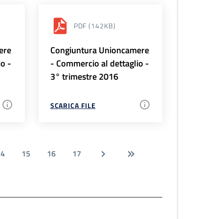
PDF
(142KB)
ere
Congiuntura Unioncamere
io -
- Commercio al dettaglio -
3° trimestre 2016
SCARICA FILE
14
15
16
17