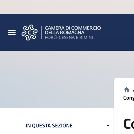
Vai al contenuto principale
Vai al footer
Cong
C
IN QUESTA SEZIONE