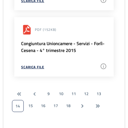
SCARICA FILE
PDF
(152KB)
Congiuntura Unioncamere - Servizi - Forlì-
Cesena - 4° trimestre 2015
SCARICA FILE
9
10
11
12
13
15
16
17
18
14