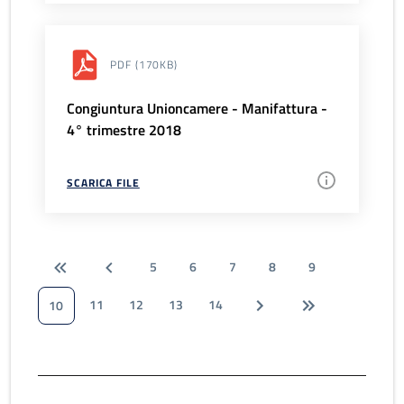
PDF
(170KB)
Congiuntura Unioncamere - Manifattura -
4° trimestre 2018
SCARICA FILE
5
6
7
8
9
11
12
13
14
10