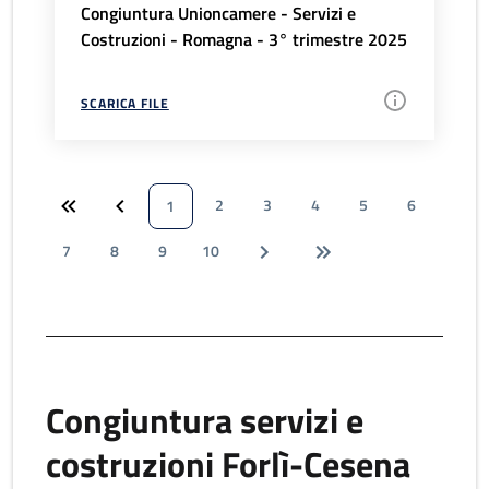
Congiuntura Unioncamere - Servizi e
Costruzioni - Romagna - 3° trimestre 2025
SCARICA FILE
2
3
4
5
6
1
7
8
9
10
Congiuntura servizi e
costruzioni Forlì-Cesena