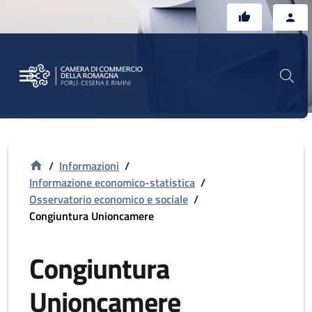
Vai al contenuto principale
Vai al footer
/
Informazioni
/
Informazione economico-statistica
/
Osservatorio economico e sociale
/
Congiuntura Unioncamere
Congiuntura
Unioncamere