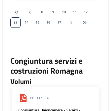
8
9
10
11
12
14
15
16
17
13
Congiuntura servizi e
costruzioni Romagna
Volumi
PDF
(329KB)
Congiuntura Unioncamere - Servizi -