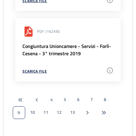
SCARICA FILE
PDF
(162KB)
Congiuntura Unioncamere - Servizi - Forlì-
Cesena - 3° trimestre 2019
SCARICA FILE
4
5
6
7
8
10
11
12
13
9