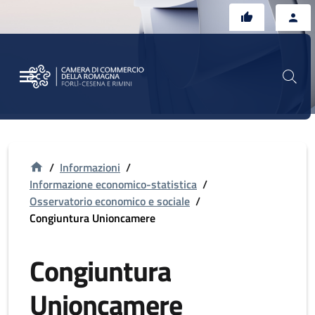
Vai al contenuto principale
Vai al footer
/
Informazioni
/
Informazione economico-statistica
/
Osservatorio economico e sociale
/
Congiuntura Unioncamere
Congiuntura
Unioncamere