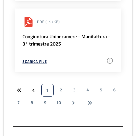
PDF
(197KB)
Congiuntura Unioncamere - Manifattura -
3° trimestre 2025
SCARICA FILE
2
3
4
5
6
1
7
8
9
10