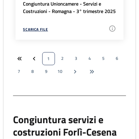
Congiuntura Unioncamere - Servizi e
Costruzioni - Romagna - 3° trimestre 2025
SCARICA FILE
2
3
4
5
6
1
7
8
9
10
Congiuntura servizi e
costruzioni Forlì-Cesena