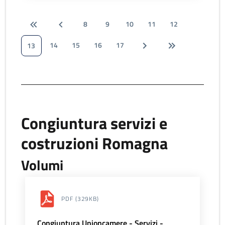
8
9
10
11
12
14
15
16
17
13
Congiuntura servizi e
costruzioni Romagna
Volumi
PDF
(329KB)
Congiuntura Unioncamere - Servizi -