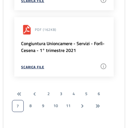
SCARICA FILE
PDF
(162KB)
Congiuntura Unioncamere - Servizi - Forlì-
Cesena - 1° trimestre 2021
SCARICA FILE
2
3
4
5
6
8
9
10
11
7