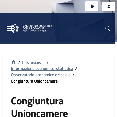
Vai al contenuto principale
Vai al footer
/
Informazioni
/
Informazione economico-statistica
/
Osservatorio economico e sociale
/
Congiuntura Unioncamere
Congiuntura
Unioncamere