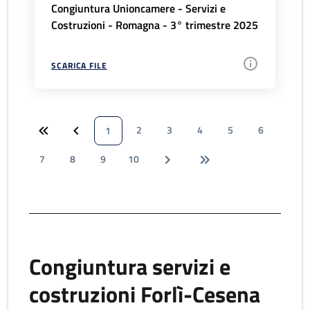
Congiuntura Unioncamere - Servizi e
Costruzioni - Romagna - 3° trimestre 2025
SCARICA FILE
2
3
4
5
6
1
7
8
9
10
Congiuntura servizi e
costruzioni Forlì-Cesena