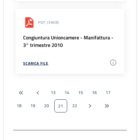
PDF
(39KB)
Congiuntura Unioncamere - Manifattura -
3° trimestre 2010
SCARICA FILE
13
14
15
16
17
18
19
20
22
21