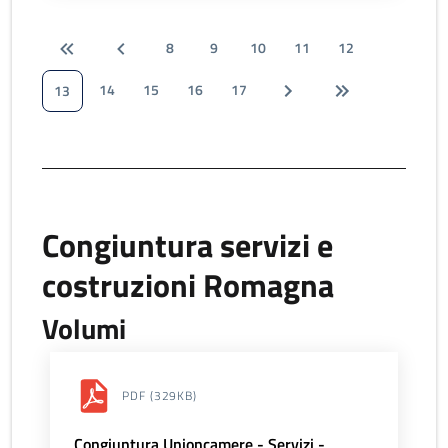
8
9
10
11
12
14
15
16
17
13
Congiuntura servizi e
costruzioni Romagna
Volumi
PDF
(329KB)
Congiuntura Unioncamere - Servizi -