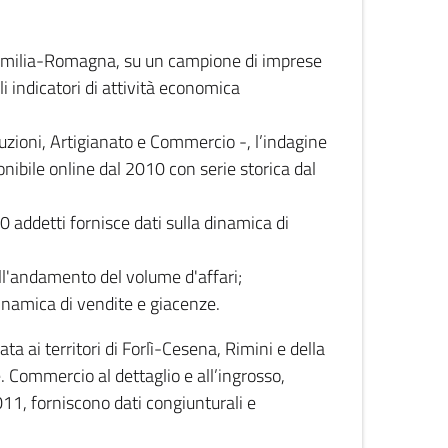
 Emilia-Romagna, su un campione di imprese
i indicatori di attività economica
truzioni, Artigianato e Commercio -, l’indagine
onibile online dal 2010 con serie storica dal
0 addetti fornisce dati sulla dinamica di
ull'andamento del volume d'affari;
inamica di vendite e giacenze.
 ai territori di Forlì-Cesena, Rimini e della
e. Commercio al dettaglio e all’ingrosso,
2011, forniscono dati congiunturali e