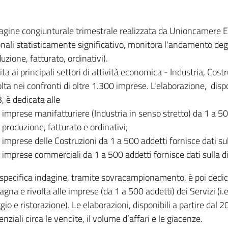
dagine congiunturale trimestrale realizzata da Unioncamere
onali statisticamente significativo, monitora l'andamento degl
uzione, fatturato, ordinativi).
ita ai principali settori di attività economica - Industria, Cos
lta nei confronti di oltre 1.300 imprese. L'elaborazione, disp
, è dedicata alle
imprese manifatturiere (Industria in senso stretto) da 1 a 50
produzione, fatturato e ordinativi;
imprese delle Costruzioni da 1 a 500 addetti fornisce dati s
imprese commerciali da 1 a 500 addetti fornisce dati sulla d
specifica indagine, tramite sovracampionamento, è poi dedicata
na e rivolta alle imprese (da 1 a 500 addetti) dei Servizi (i.
gio e ristorazione). Le elaborazioni, disponibili a partire dal 
nziali circa le vendite, il volume d’affari e le giacenze.