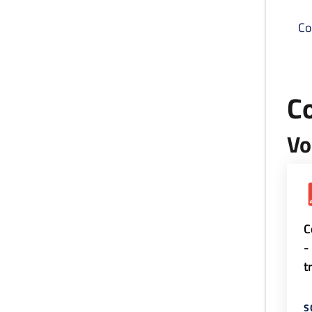
Co
C
Vo
C
-
t
S