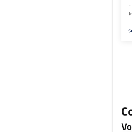
-
t
S
C
Vo