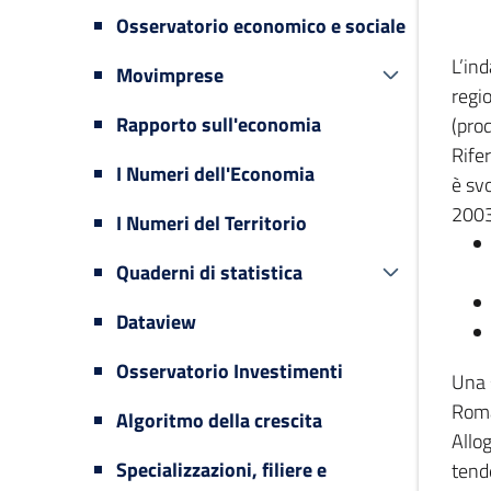
Osservatorio economico e sociale
L’in
Movimprese
regi
Rapporto sull'economia
(prod
Rifer
I Numeri dell'Economia
è svo
2003
I Numeri del Territorio
Quaderni di statistica
Dataview
Osservatorio Investimenti
Una 
Romag
Algoritmo della crescita
Allog
Specializzazioni, filiere e
tende