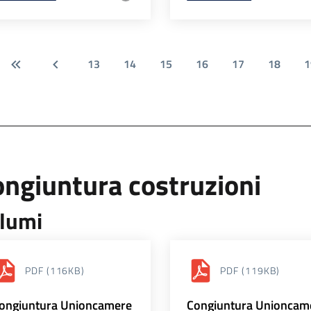
13
14
15
16
17
18
1
ngiuntura costruzioni
lumi
PDF
(116KB)
PDF
(119KB)
ongiuntura Unioncamere
Congiuntura Unioncam