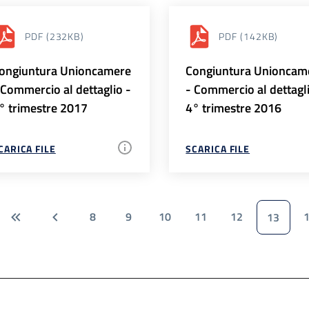
PDF
(232KB)
PDF
(142KB)
ongiuntura Unioncamere
Congiuntura Unioncam
 Commercio al dettaglio -
- Commercio al dettagl
° trimestre 2017
4° trimestre 2016
CARICA FILE
SCARICA FILE
8
9
10
11
12
13