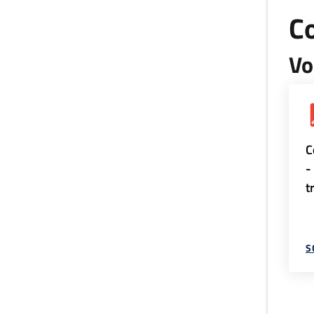
Co
Vo
C
-
t
S