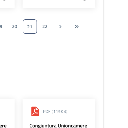
9
20
22
21
PDF
(119KB)
ere
Congiuntura Unioncamere