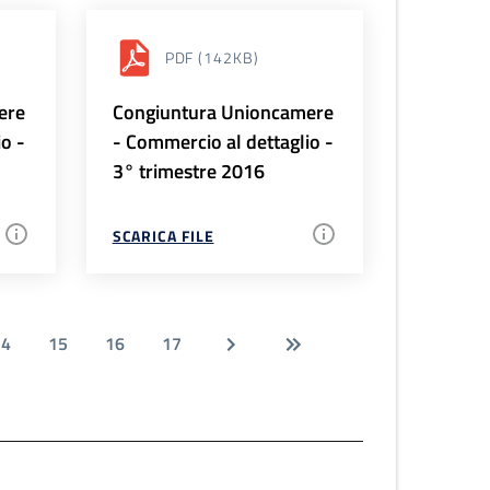
PDF
(142KB)
ere
Congiuntura Unioncamere
io -
- Commercio al dettaglio -
3° trimestre 2016
SCARICA FILE
14
15
16
17