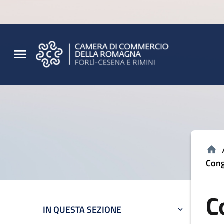
Vai al contenuto principale
Vai al footer
Cong
C
IN QUESTA SEZIONE