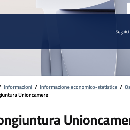
Seguici
/
Informazioni
/
Informazione economico-statistica
/
Os
iuntura Unioncamere
ongiuntura Unioncame