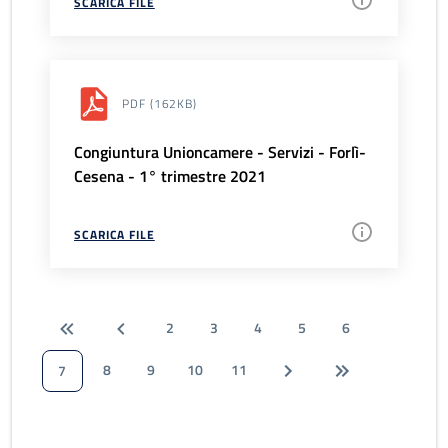
SCARICA FILE
PDF
(162KB)
Congiuntura Unioncamere - Servizi - Forlì-
Cesena - 1° trimestre 2021
SCARICA FILE
2
3
4
5
6
8
9
10
11
7