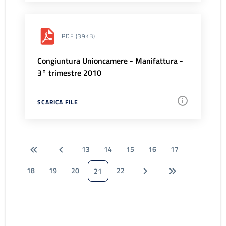
PDF
(39KB)
Congiuntura Unioncamere - Manifattura -
3° trimestre 2010
SCARICA FILE
13
14
15
16
17
18
19
20
22
21