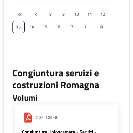
8
9
10
11
12
14
15
16
17
13
Congiuntura servizi e
costruzioni Romagna
Volumi
PDF
(329KB)
Congiuntura Unioncamere - Servizi -