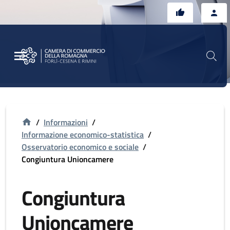
Vai al contenuto principale
Vai al footer
/
Informazioni
/
Informazione economico-statistica
/
Osservatorio economico e sociale
/
Congiuntura Unioncamere
Congiuntura
Unioncamere