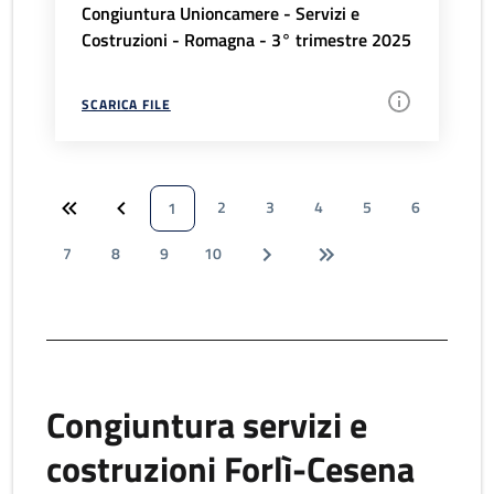
Congiuntura Unioncamere - Servizi e
Costruzioni - Romagna - 3° trimestre 2025
SCARICA FILE
2
3
4
5
6
1
7
8
9
10
Congiuntura servizi e
costruzioni Forlì-Cesena