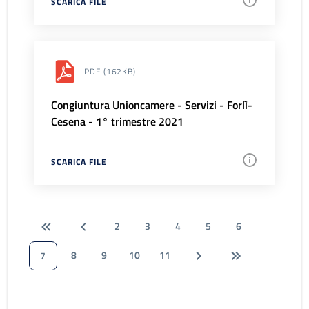
SCARICA FILE
PDF
(162KB)
Congiuntura Unioncamere - Servizi - Forlì-
Cesena - 1° trimestre 2021
SCARICA FILE
2
3
4
5
6
8
9
10
11
7