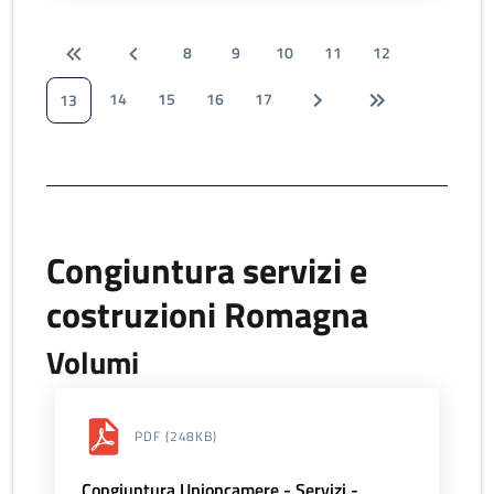
8
9
10
11
12
14
15
16
17
13
Congiuntura servizi e
costruzioni Romagna
Volumi
PDF
(248KB)
Congiuntura Unioncamere - Servizi -