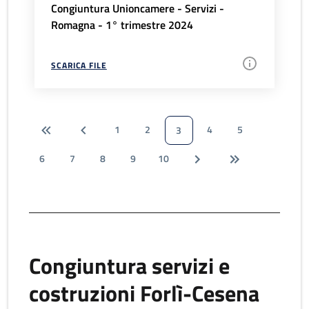
Congiuntura Unioncamere - Servizi -
Romagna - 1° trimestre 2024
SCARICA FILE
1
2
4
5
3
6
7
8
9
10
Congiuntura servizi e
costruzioni Forlì-Cesena