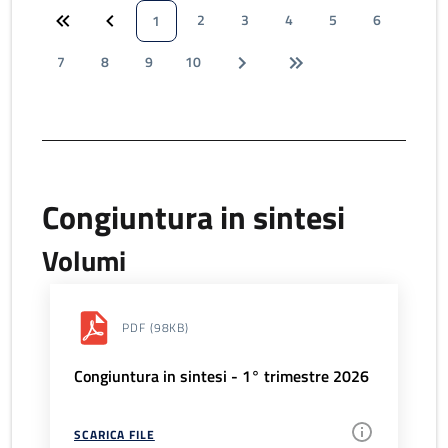
2
3
4
5
6
1
7
8
9
10
Congiuntura in sintesi
Volumi
PDF
(98KB)
Congiuntura in sintesi - 1° trimestre 2026
SCARICA FILE