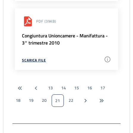
PDF
(39KB)
Congiuntura Unioncamere - Manifattura -
3° trimestre 2010
SCARICA FILE
13
14
15
16
17
18
19
20
22
21