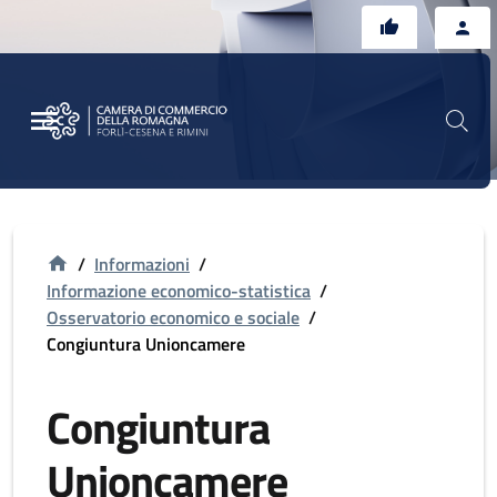
Vai al contenuto principale
Vai al footer
/
Informazioni
/
Informazione economico-statistica
/
Osservatorio economico e sociale
/
Congiuntura Unioncamere
Congiuntura
Unioncamere