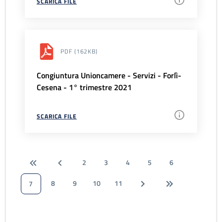
SCARICA FILE
PDF
(162KB)
Congiuntura Unioncamere - Servizi - Forlì-
Cesena - 1° trimestre 2021
SCARICA FILE
2
3
4
5
6
8
9
10
11
7