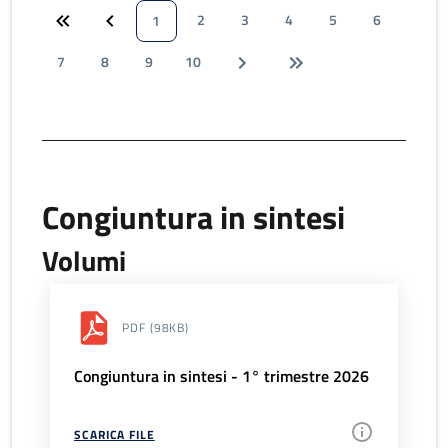
2
3
4
5
6
1
7
8
9
10
Congiuntura in sintesi
Volumi
PDF
(98KB)
Congiuntura in sintesi - 1° trimestre 2026
SCARICA FILE