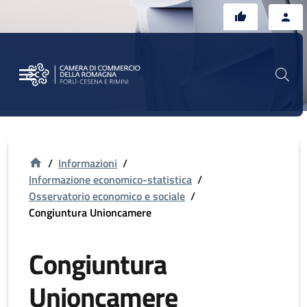
Vai al contenuto principale
Vai al footer
/
Informazioni
/
Informazione economico-statistica
/
Osservatorio economico e sociale
/
Congiuntura Unioncamere
Congiuntura
Unioncamere