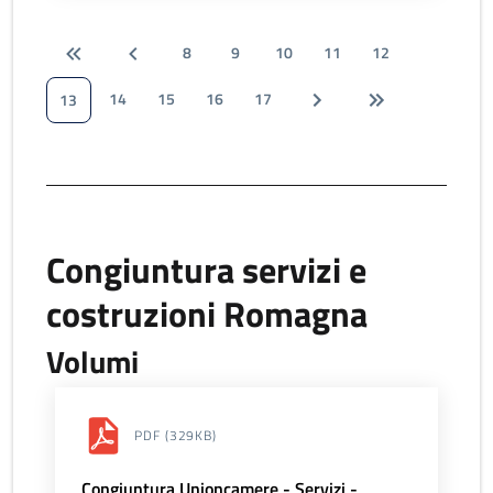
8
9
10
11
12
14
15
16
17
13
Congiuntura servizi e
costruzioni Romagna
Volumi
PDF
(329KB)
Congiuntura Unioncamere - Servizi -