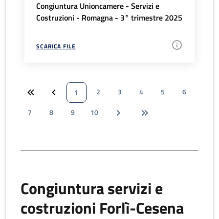
Congiuntura Unioncamere - Servizi e
Costruzioni - Romagna - 3° trimestre 2025
SCARICA FILE
2
3
4
5
6
1
7
8
9
10
Congiuntura servizi e
costruzioni Forlì-Cesena