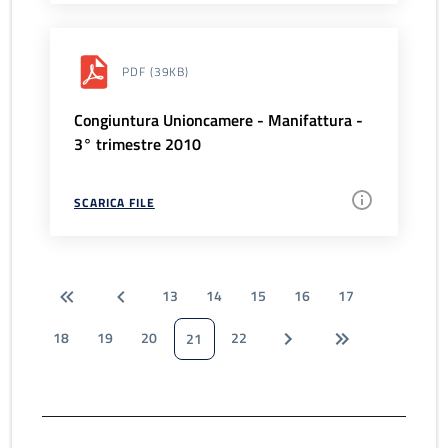
PDF
(39KB)
Congiuntura Unioncamere - Manifattura -
3° trimestre 2010
SCARICA FILE
13
14
15
16
17
18
19
20
22
21