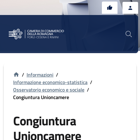
Vai al contenuto principale
Vai al footer
/
Informazioni
/
Informazione economico-statistica
/
Osservatorio economico e sociale
/
Congiuntura Unioncamere
Congiuntura
Unioncamere