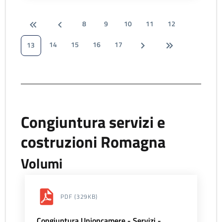
8
9
10
11
12
14
15
16
17
13
Congiuntura servizi e
costruzioni Romagna
Volumi
PDF
(329KB)
Congiuntura Unioncamere - Servizi -