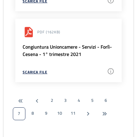
SCARICA FILE
PDF
(162KB)
Congiuntura Unioncamere - Servizi - Forlì-
Cesena - 1° trimestre 2021
SCARICA FILE
2
3
4
5
6
8
9
10
11
7