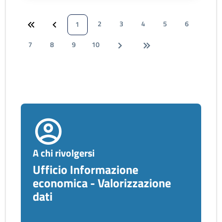
2
3
4
5
6
1
7
8
9
10
A chi rivolgersi
Ufficio Informazione
economica - Valorizzazione
dati