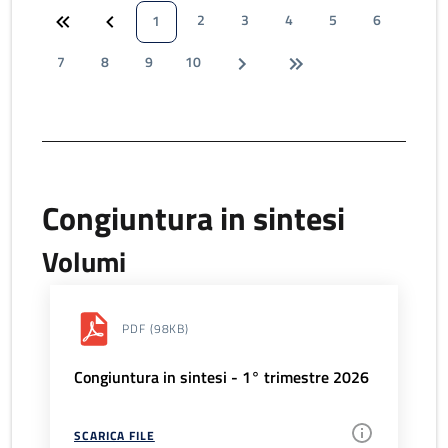
2
3
4
5
6
1
7
8
9
10
Congiuntura in sintesi
Volumi
PDF
(98KB)
Congiuntura in sintesi - 1° trimestre 2026
SCARICA FILE