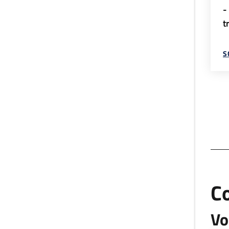
-
t
S
C
Vo