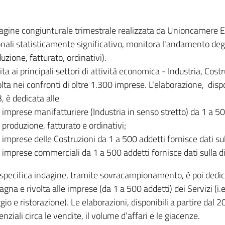
dagine congiunturale trimestrale realizzata da Unioncamere
onali statisticamente significativo, monitora l'andamento degl
uzione, fatturato, ordinativi).
ita ai principali settori di attività economica - Industria, Cos
lta nei confronti di oltre 1.300 imprese. L'elaborazione, disp
, è dedicata alle
imprese manifatturiere (Industria in senso stretto) da 1 a 50
produzione, fatturato e ordinativi;
imprese delle Costruzioni da 1 a 500 addetti fornisce dati s
imprese commerciali da 1 a 500 addetti fornisce dati sulla d
specifica indagine, tramite sovracampionamento, è poi dedicata
na e rivolta alle imprese (da 1 a 500 addetti) dei Servizi (i.
gio e ristorazione). Le elaborazioni, disponibili a partire dal 
nziali circa le vendite, il volume d’affari e le giacenze.