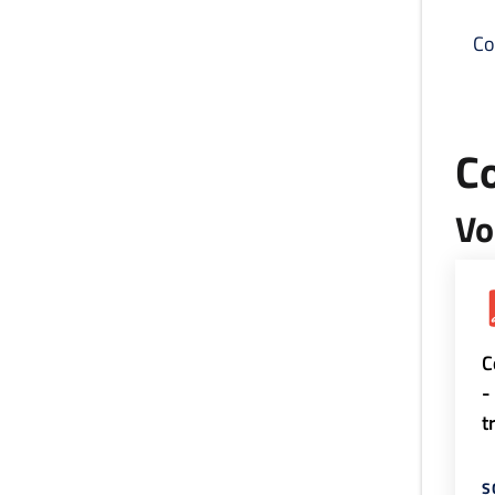
Co
C
Vo
C
-
t
S