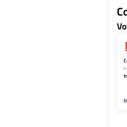
Co
Vo
C
-
t
S