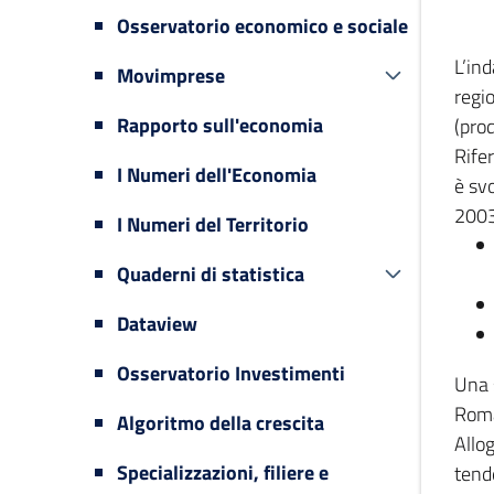
Osservatorio economico e sociale
L’in
Movimprese
regi
Rapporto sull'economia
(prod
Rifer
I Numeri dell'Economia
è svo
2003
I Numeri del Territorio
Quaderni di statistica
Dataview
Osservatorio Investimenti
Una 
Romag
Algoritmo della crescita
Allog
Specializzazioni, filiere e
tende