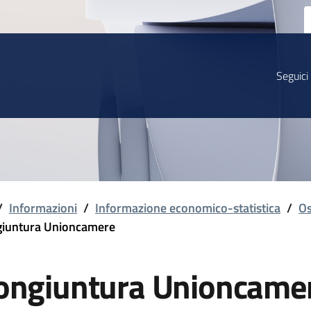
Seguici
/
Informazioni
/
Informazione economico-statistica
/
Os
iuntura Unioncamere
ongiuntura Unioncame