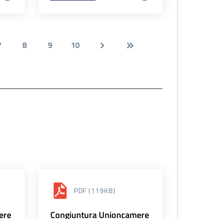
7
8
9
10
PDF
(119KB)
ere
Congiuntura Unioncamere