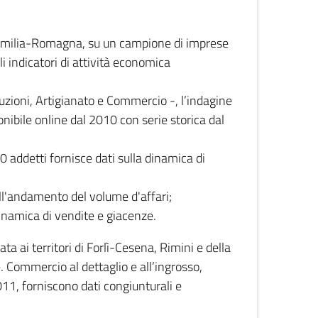
 Emilia-Romagna, su un campione di imprese
i indicatori di attività economica
truzioni, Artigianato e Commercio -, l’indagine
onibile online dal 2010 con serie storica dal
0 addetti fornisce dati sulla dinamica di
ull'andamento del volume d'affari;
inamica di vendite e giacenze.
 ai territori di Forlì-Cesena, Rimini e della
e. Commercio al dettaglio e all’ingrosso,
2011, forniscono dati congiunturali e