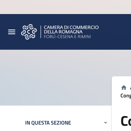
Vai al contenuto principale
Vai al footer
Cong
C
IN QUESTA SEZIONE