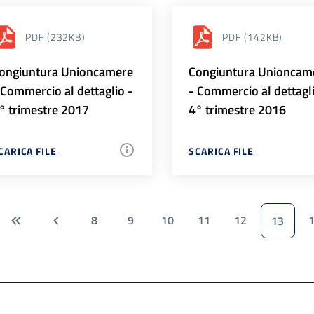
PDF
(232KB)
PDF
(142KB)
ongiuntura Unioncamere
Congiuntura Unioncam
 Commercio al dettaglio -
- Commercio al dettagl
° trimestre 2017
4° trimestre 2016
CARICA FILE
SCARICA FILE
8
9
10
11
12
13