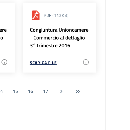
PDF
(142KB)
ere
Congiuntura Unioncamere
io -
- Commercio al dettaglio -
3° trimestre 2016
SCARICA FILE
14
15
16
17