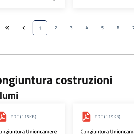
2
3
4
5
6
1
ngiuntura costruzioni
lumi
PDF
(116KB)
PDF
(119KB)
ongiuntura Unioncamere
Congiuntura Unioncam