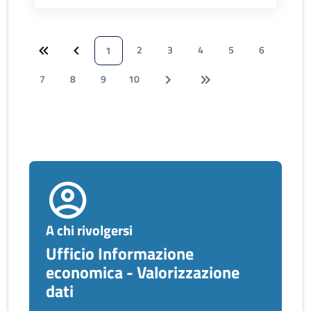
2
3
4
5
6
1
7
8
9
10
A chi rivolgersi
Ufficio Informazione
economica - Valorizzazione
dati