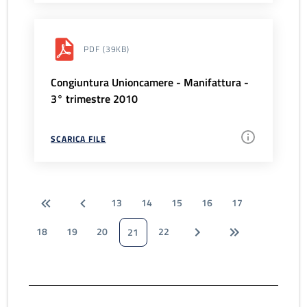
PDF
(39KB)
Congiuntura Unioncamere - Manifattura -
3° trimestre 2010
SCARICA FILE
13
14
15
16
17
18
19
20
22
21