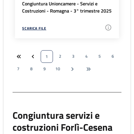
Congiuntura Unioncamere - Servizi e
Costruzioni - Romagna - 3° trimestre 2025
SCARICA FILE
2
3
4
5
6
1
7
8
9
10
Congiuntura servizi e
costruzioni Forlì-Cesena