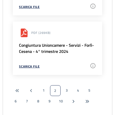
SCARICA FILE
PDF
(269KB)
Congiuntura Unioncamere - Servizi - Forlì-
Cesena - 4° trimestre 2024
SCARICA FILE
1
3
4
5
2
6
7
8
9
10