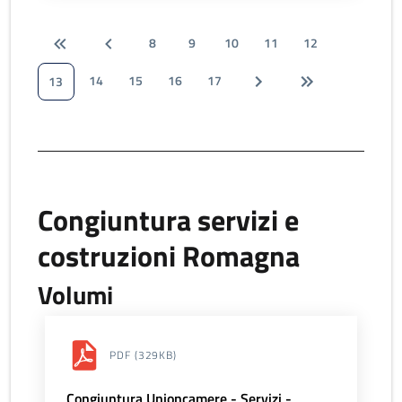
8
9
10
11
12
14
15
16
17
13
Congiuntura servizi e
costruzioni Romagna
Volumi
PDF
(329KB)
Congiuntura Unioncamere - Servizi -