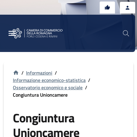
Vai al contenuto principale
Vai al footer
/
Informazioni
/
Informazione economico-statistica
/
Osservatorio economico e sociale
/
Congiuntura Unioncamere
Congiuntura
Unioncamere