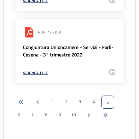
SCARICA FILE
PDF
(162KB)
Congiuntura Unioncamere - Servizi - Forlì-
Cesena - 3° trimestre 2022
SCARICA FILE
1
2
3
4
5
6
7
8
9
10