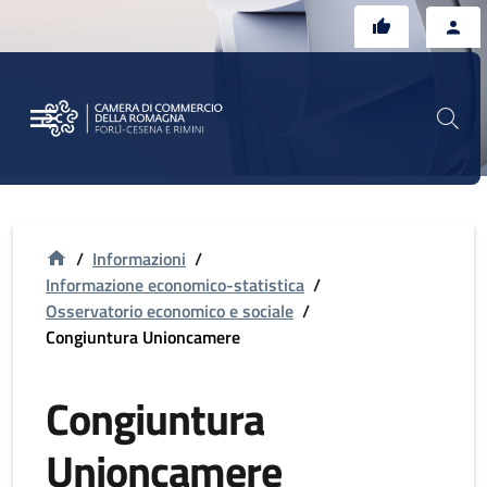
Vai al contenuto principale
Vai al footer
/
Informazioni
/
Informazione economico-statistica
/
Osservatorio economico e sociale
/
Congiuntura Unioncamere
Congiuntura
Unioncamere