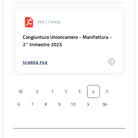
PDF
(170KB)
Congiuntura Unioncamere - Manifattura -
2° trimestre 2023
SCARICA FILE
1
2
3
5
4
6
7
8
9
10