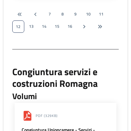
7
8
9
10
11
13
14
15
16
12
Congiuntura servizi e
costruzioni Romagna
Volumi
PDF
(329KB)
Congiuntura Unioncamere - Servizi -