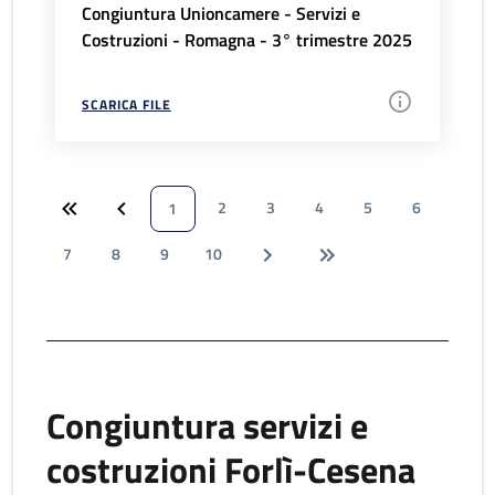
Congiuntura Unioncamere - Servizi e
Costruzioni - Romagna - 3° trimestre 2025
SCARICA FILE
2
3
4
5
6
1
7
8
9
10
Congiuntura servizi e
costruzioni Forlì-Cesena