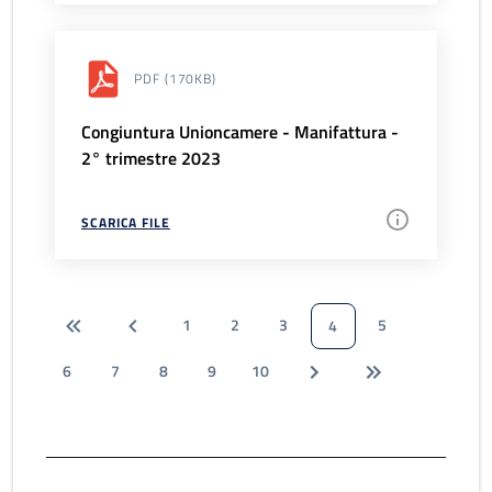
PDF
(170KB)
Congiuntura Unioncamere - Manifattura -
2° trimestre 2023
SCARICA FILE
1
2
3
5
4
6
7
8
9
10