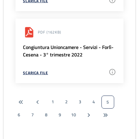
SCARICA FILE
PDF
(162KB)
Congiuntura Unioncamere - Servizi - Forlì-
Cesena - 3° trimestre 2022
SCARICA FILE
1
2
3
4
5
6
7
8
9
10