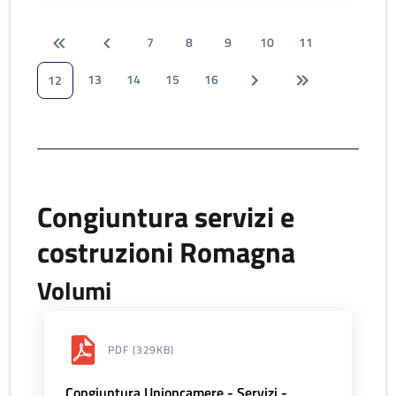
7
8
9
10
11
13
14
15
16
12
Congiuntura servizi e
costruzioni Romagna
Volumi
PDF
(329KB)
Congiuntura Unioncamere - Servizi -