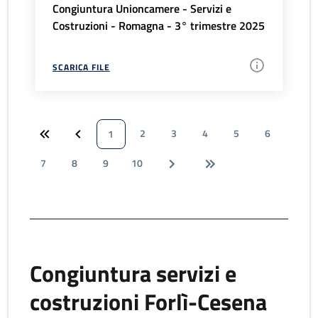
Congiuntura Unioncamere - Servizi e
Costruzioni - Romagna - 3° trimestre 2025
SCARICA FILE
2
3
4
5
6
1
7
8
9
10
Congiuntura servizi e
costruzioni Forlì-Cesena