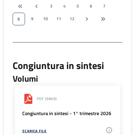
3
4
5
6
7
9
10
11
12
8
Congiuntura in sintesi
Volumi
PDF
(98KB)
Congiuntura in sintesi - 1° trimestre 2026
SCARICA FILE