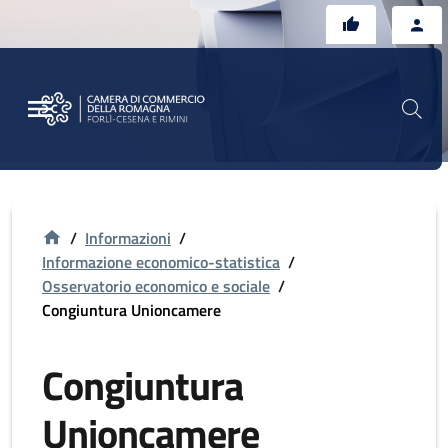
Vai al contenuto principale
Vai al footer
/
Informazioni
/
Informazione economico-statistica
/
Osservatorio economico e sociale
/
Congiuntura Unioncamere
Congiuntura
Unioncamere