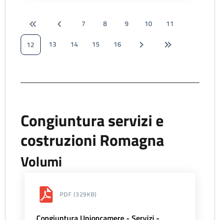
7
8
9
10
11
13
14
15
16
12
Congiuntura servizi e
costruzioni Romagna
Volumi
PDF
(329KB)
Congiuntura Unioncamere - Servizi -