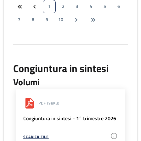
2
3
4
5
6
1
7
8
9
10
Congiuntura in sintesi
Volumi
PDF
(98KB)
Congiuntura in sintesi - 1° trimestre 2026
SCARICA FILE