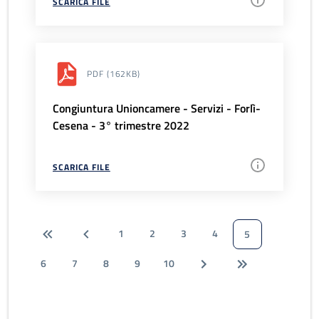
SCARICA FILE
PDF
(162KB)
Congiuntura Unioncamere - Servizi - Forlì-
Cesena - 3° trimestre 2022
SCARICA FILE
1
2
3
4
5
6
7
8
9
10