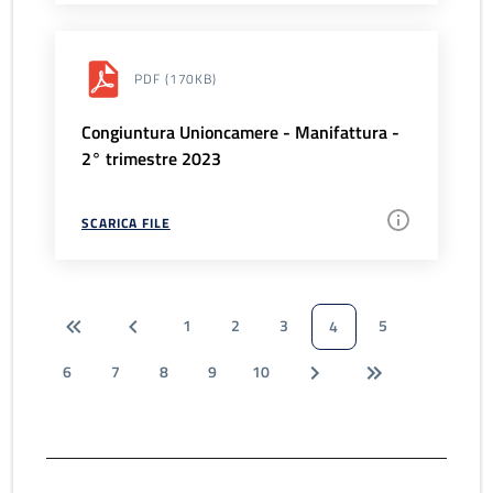
PDF
(170KB)
Congiuntura Unioncamere - Manifattura -
2° trimestre 2023
SCARICA FILE
1
2
3
5
4
6
7
8
9
10