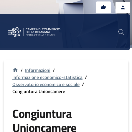
Vai al contenuto principale
Vai al footer
/
Informazioni
/
Informazione economico-statistica
/
Osservatorio economico e sociale
/
Congiuntura Unioncamere
Congiuntura
Unioncamere