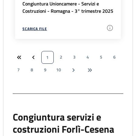
Congiuntura Unioncamere - Servizi e
Costruzioni - Romagna - 3° trimestre 2025
SCARICA FILE
2
3
4
5
6
1
7
8
9
10
Congiuntura servizi e
costruzioni Forlì-Cesena