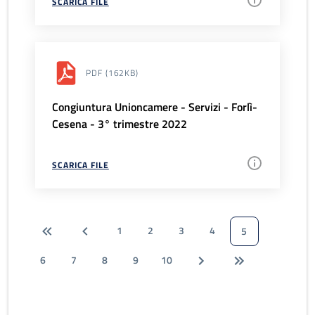
SCARICA FILE
PDF
(162KB)
Congiuntura Unioncamere - Servizi - Forlì-
Cesena - 3° trimestre 2022
SCARICA FILE
1
2
3
4
5
6
7
8
9
10