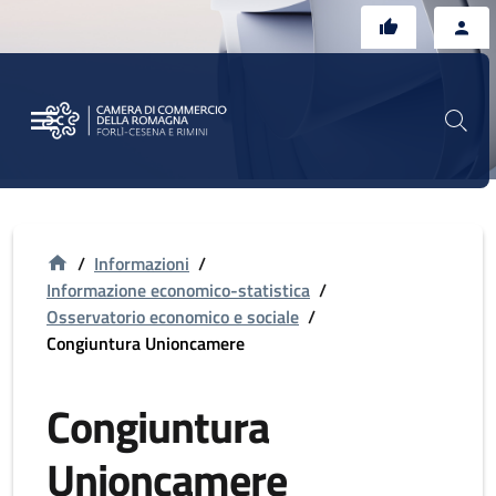
Vai al contenuto principale
Vai al footer
/
Informazioni
/
Informazione economico-statistica
/
Osservatorio economico e sociale
/
Congiuntura Unioncamere
Congiuntura
Unioncamere