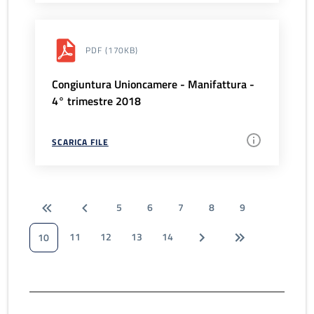
PDF
(170KB)
Congiuntura Unioncamere - Manifattura -
4° trimestre 2018
SCARICA FILE
5
6
7
8
9
11
12
13
14
10