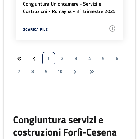
Congiuntura Unioncamere - Servizi e
Costruzioni - Romagna - 3° trimestre 2025
SCARICA FILE
2
3
4
5
6
1
7
8
9
10
Congiuntura servizi e
costruzioni Forlì-Cesena