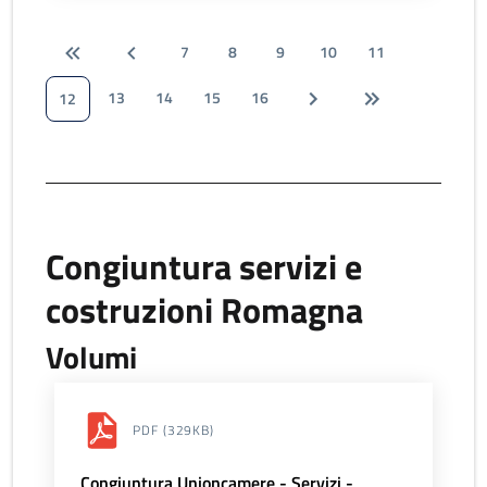
7
8
9
10
11
13
14
15
16
12
Congiuntura servizi e
costruzioni Romagna
Volumi
PDF
(329KB)
Congiuntura Unioncamere - Servizi -