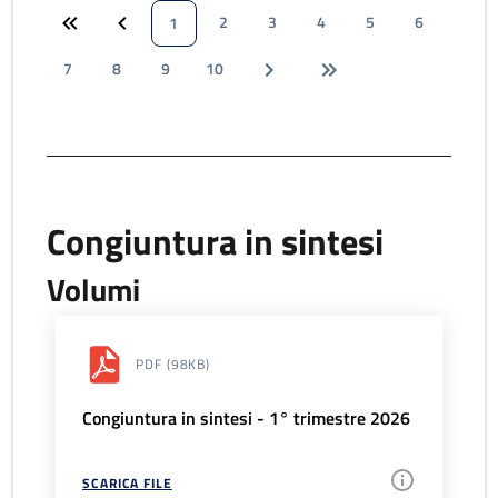
2
3
4
5
6
1
7
8
9
10
Congiuntura in sintesi
Volumi
PDF
(98KB)
Congiuntura in sintesi - 1° trimestre 2026
SCARICA FILE