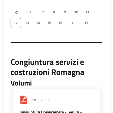
7
8
9
10
11
13
14
15
16
12
Congiuntura servizi e
costruzioni Romagna
Volumi
PDF
(329KB)
Congiuntura Unioncamere - Servizi -