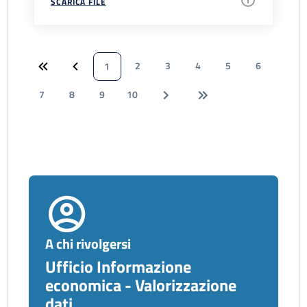
SCARICA FILE
2
3
4
5
6
1
7
8
9
10
A chi rivolgersi
Ufficio Informazione
economica - Valorizzazione
dati