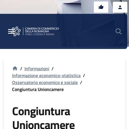
Vai al contenuto principale
Vai al footer
/
Informazioni
/
Informazione economico-statistica
/
Osservatorio economico e sociale
/
Congiuntura Unioncamere
Congiuntura
Unioncamere