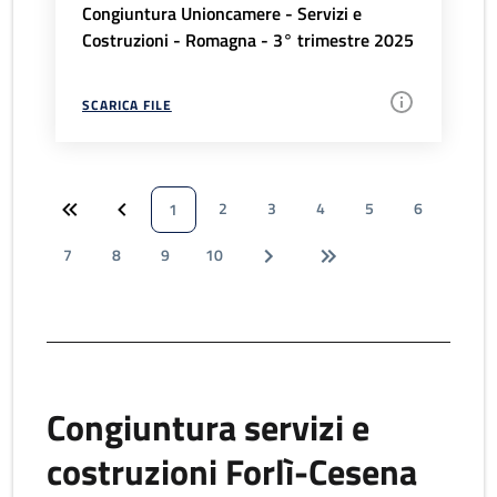
Congiuntura Unioncamere - Servizi e
Costruzioni - Romagna - 3° trimestre 2025
SCARICA FILE
2
3
4
5
6
1
7
8
9
10
Congiuntura servizi e
costruzioni Forlì-Cesena