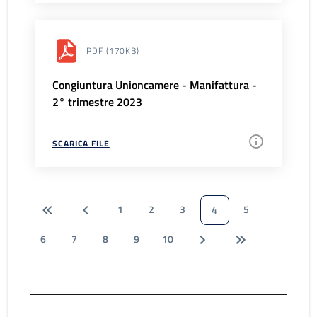
PDF
(170KB)
Congiuntura Unioncamere - Manifattura -
2° trimestre 2023
SCARICA FILE
1
2
3
5
4
6
7
8
9
10