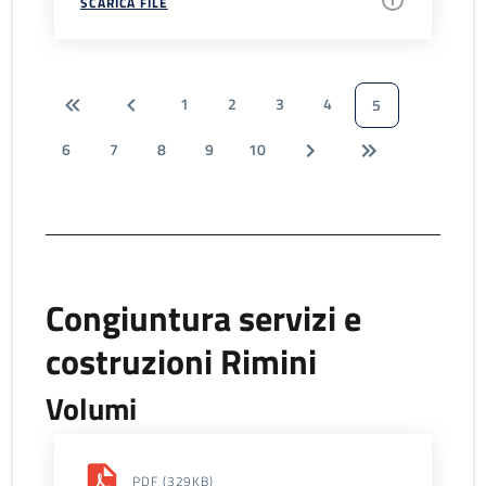
SCARICA FILE
1
2
3
4
5
6
7
8
9
10
Congiuntura servizi e
costruzioni Rimini
Volumi
PDF
(329KB)