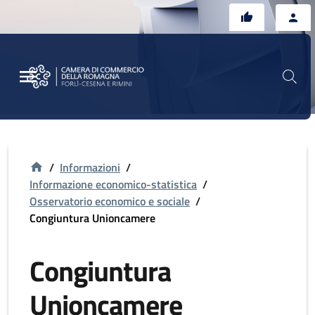
Vai al contenuto principale
Vai al footer
/
Informazioni
/
Informazione economico-statistica
/
Osservatorio economico e sociale
/
Congiuntura Unioncamere
Congiuntura
Unioncamere