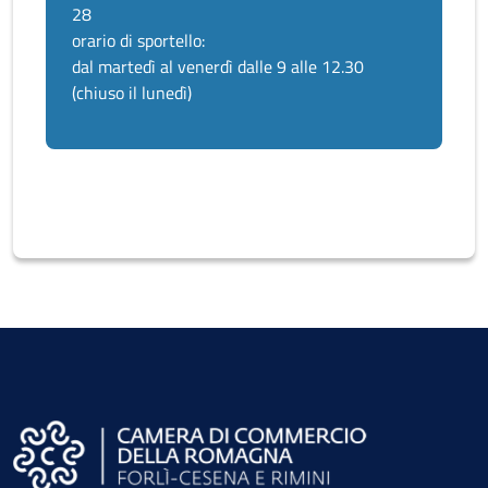
28
orario di sportello:
dal martedì al venerdì dalle 9 alle 12.30
(chiuso il lunedì)