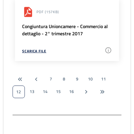
PDF
(157KB)
Congiuntura Unioncamere - Commercio al
dettaglio - 2° trimestre 2017
SCARICA FILE
7
8
9
10
11
13
14
15
16
12