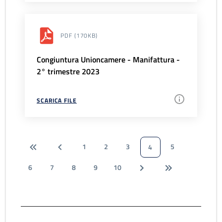
PDF
(170KB)
Congiuntura Unioncamere - Manifattura -
2° trimestre 2023
SCARICA FILE
1
2
3
5
4
6
7
8
9
10