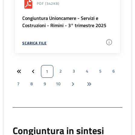
PDF
(342KB)
Congiuntura Unioncamere - Servizi e
Costruzioni - Rimini - 3° trimestre 2025
SCARICA FILE
2
3
4
5
6
1
7
8
9
10
Congiuntura in sintesi