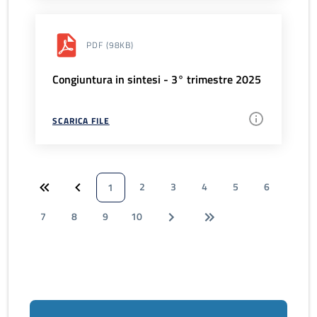
PDF
(98KB)
Congiuntura in sintesi - 3° trimestre 2025
SCARICA FILE
2
3
4
5
6
1
7
8
9
10