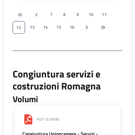
7
8
9
10
11
13
14
15
16
12
Congiuntura servizi e
costruzioni Romagna
Volumi
PDF
(329KB)
Congiuntura Unioncamere - Servizi -