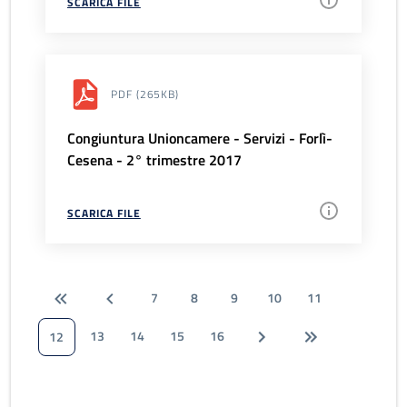
SCARICA FILE
PDF
(265KB)
Congiuntura Unioncamere - Servizi - Forlì-
Cesena - 2° trimestre 2017
SCARICA FILE
7
8
9
10
11
13
14
15
16
12