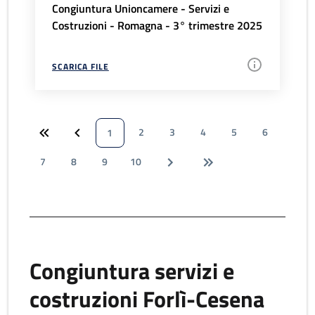
Congiuntura Unioncamere - Servizi e
Costruzioni - Romagna - 3° trimestre 2025
SCARICA FILE
2
3
4
5
6
1
7
8
9
10
Congiuntura servizi e
costruzioni Forlì-Cesena