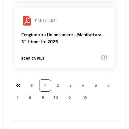
PDF
(197KB)
Congiuntura Unioncamere - Manifattura -
3° trimestre 2025
SCARICA FILE
2
3
4
5
6
1
7
8
9
10