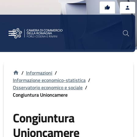
Vai al contenuto principale
Vai al footer
/
Informazioni
/
Informazione economico-statistica
/
Osservatorio economico e sociale
/
Congiuntura Unioncamere
Congiuntura
Unioncamere