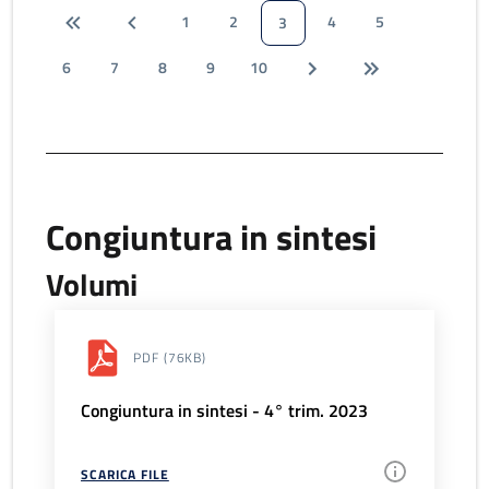
1
2
4
5
3
6
7
8
9
10
Congiuntura in sintesi
Volumi
PDF
(76KB)
Congiuntura in sintesi - 4° trim. 2023
SCARICA FILE