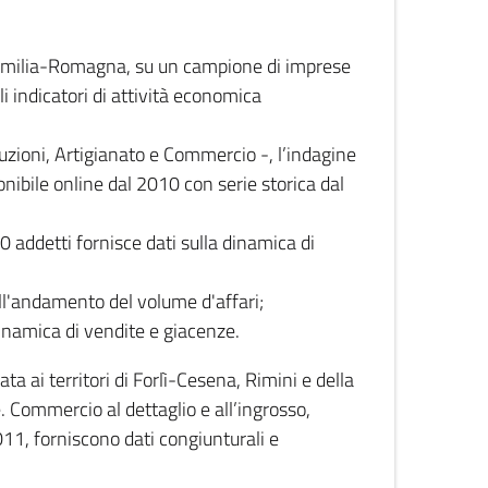
 Emilia-Romagna, su un campione di imprese
i indicatori di attività economica
truzioni, Artigianato e Commercio -, l’indagine
onibile online dal 2010 con serie storica dal
0 addetti fornisce dati sulla dinamica di
ull'andamento del volume d'affari;
inamica di vendite e giacenze.
 ai territori di Forlì-Cesena, Rimini e della
e. Commercio al dettaglio e all’ingrosso,
2011, forniscono dati congiunturali e