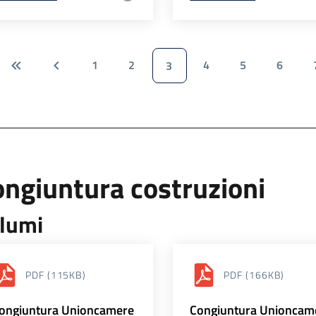
1
2
4
5
6
3
ngiuntura costruzioni
lumi
PDF
(115KB)
PDF
(166KB)
ongiuntura Unioncamere
Congiuntura Unioncam