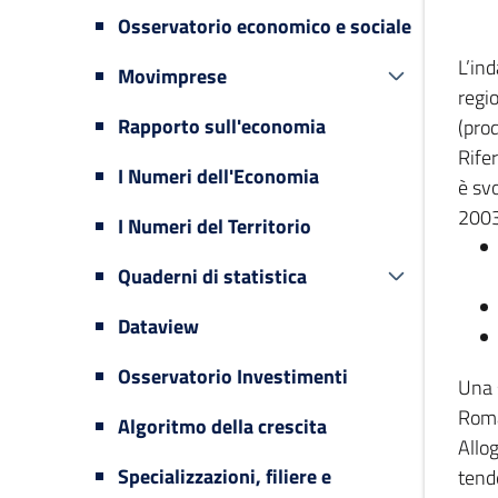
Osservatorio economico e sociale
L’in
Movimprese
regi
Rapporto sull'economia
(prod
Rifer
I Numeri dell'Economia
è svo
2003
I Numeri del Territorio
Quaderni di statistica
Dataview
Osservatorio Investimenti
Una 
Romag
Algoritmo della crescita
Allog
Specializzazioni, filiere e
tende