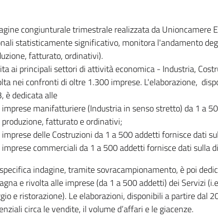
dagine congiunturale trimestrale realizzata da Unioncamere
onali statisticamente significativo, monitora l'andamento degl
uzione, fatturato, ordinativi).
ita ai principali settori di attività economica - Industria, Cos
lta nei confronti di oltre 1.300 imprese. L'elaborazione, disp
, è dedicata alle
imprese manifatturiere (Industria in senso stretto) da 1 a 50
produzione, fatturato e ordinativi;
imprese delle Costruzioni da 1 a 500 addetti fornisce dati s
imprese commerciali da 1 a 500 addetti fornisce dati sulla d
specifica indagine, tramite sovracampionamento, è poi dedicata
na e rivolta alle imprese (da 1 a 500 addetti) dei Servizi (i.
gio e ristorazione). Le elaborazioni, disponibili a partire dal 
nziali circa le vendite, il volume d’affari e le giacenze.