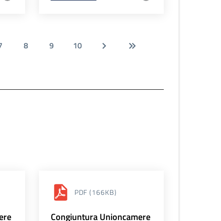
7
8
9
10
PDF
(166KB)
ere
Congiuntura Unioncamere