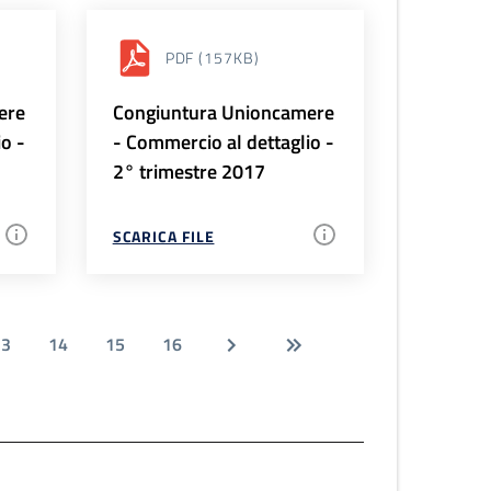
PDF
(157KB)
ere
Congiuntura Unioncamere
io -
- Commercio al dettaglio -
2° trimestre 2017
SCARICA FILE
13
14
15
16