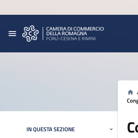
Vai al contenuto principale
Vai al footer
Cong
C
IN QUESTA SEZIONE