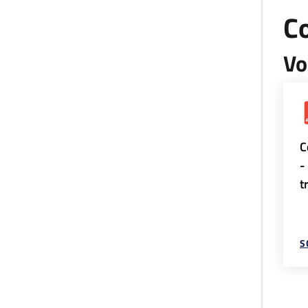
Co
Vo
C
-
t
S