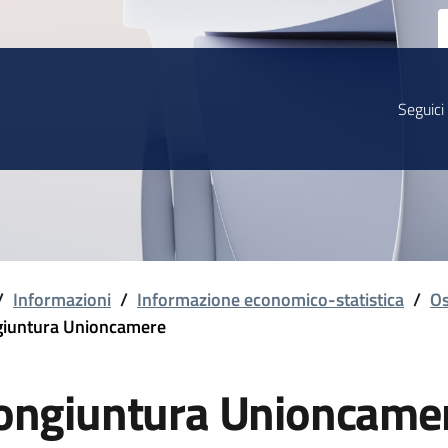
Seguici
/
Informazioni
/
Informazione economico-statistica
/
Os
iuntura Unioncamere
ongiuntura Unioncame