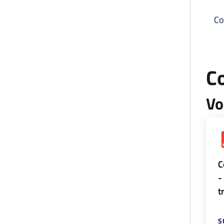
Co
C
Vo
C
-
t
S