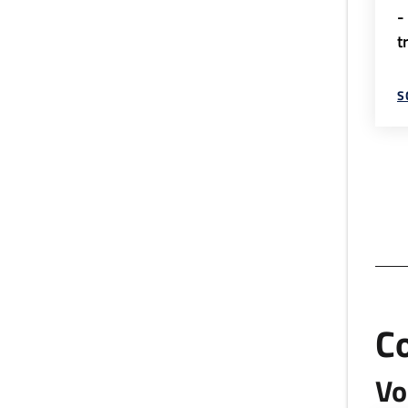
-
t
S
C
Vo