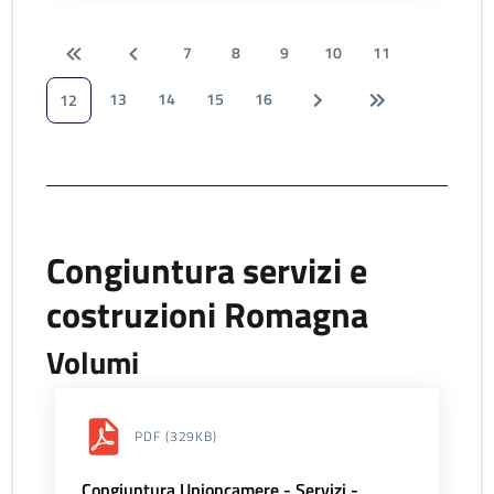
7
8
9
10
11
13
14
15
16
12
Congiuntura servizi e
costruzioni Romagna
Volumi
PDF
(329KB)
Congiuntura Unioncamere - Servizi -