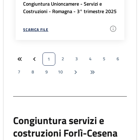
Congiuntura Unioncamere - Servizi e
Costruzioni - Romagna - 3° trimestre 2025
SCARICA FILE
2
3
4
5
6
1
7
8
9
10
Congiuntura servizi e
costruzioni Forlì-Cesena