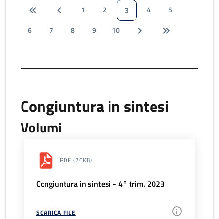
1
2
4
5
3
6
7
8
9
10
Congiuntura in sintesi
Volumi
PDF
(76KB)
Congiuntura in sintesi - 4° trim. 2023
SCARICA FILE