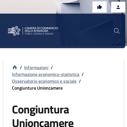
Vai al contenuto principale
Vai al footer
/
Informazioni
/
Informazione economico-statistica
/
Osservatorio economico e sociale
/
Congiuntura Unioncamere
Congiuntura
Unioncamere