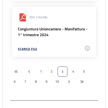
PDF
(162KB)
Congiuntura Unioncamere - Manifattura -
1° trimestre 2024
SCARICA FILE
1
2
4
5
3
6
7
8
9
10