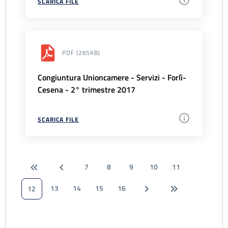
SCARICA FILE
PDF
(265KB)
Congiuntura Unioncamere - Servizi - Forlì-
Cesena - 2° trimestre 2017
SCARICA FILE
7
8
9
10
11
13
14
15
16
12